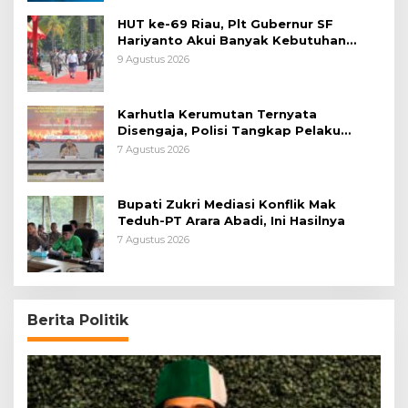
HUT ke-69 Riau, Plt Gubernur SF
Hariyanto Akui Banyak Kebutuhan
Warga Belum Terpenuhi
9 Agustus 2026
Karhutla Kerumutan Ternyata
Disengaja, Polisi Tangkap Pelaku
Pembakar Lahan
7 Agustus 2026
Bupati Zukri Mediasi Konflik Mak
Teduh-PT Arara Abadi, Ini Hasilnya
7 Agustus 2026
Berita Politik