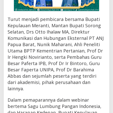
s
a
m
p
Turut menjadi pembicara bersama Bupati
a
Kepulauan Meranti, Mantan Bupati Sorong
i
k
Selatan, Drs Otto Ihalaw MA, Direktur
a
Komunikasi dan Hubungan Eksternal PT ANJ
n
Papua Barat, Nunik Maharani, Ahli Peneliti
B
u
Utama BPTP Kementrian Pertanian, Prof Dr
p
Ir Hengki Novirianto, serta Pembahas Guru
a
t
Besar Paferta IPB, Prof Dr Ir Bintoro, Guru
i
Besar Faperta UNIPA, Prof Dr Barahima
I
Abbas dan sejumlah peserta yang terdiri
r
w
dari akademisi, pihak perusahaan dan
a
lainnya.
n
Dalam pemaparannya dalam webinar
bertema Sagu Lumbung Pangan Indonesia,
dan Harapan Kedepan, Bupati Kepulauan