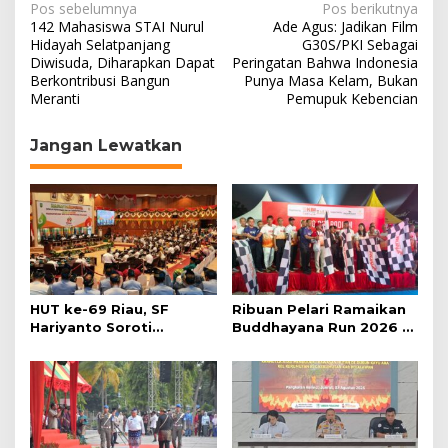
N
Pos sebelumnya
Pos berikutnya
142 Mahasiswa STAI Nurul
Ade Agus: Jadikan Film
a
Hidayah Selatpanjang
G30S/PKI Sebagai
Diwisuda, Diharapkan Dapat
Peringatan Bahwa Indonesia
v
Berkontribusi Bangun
Punya Masa Kelam, Bukan
i
Meranti
Pemupuk Kebencian
g
Jangan Lewatkan
a
s
i
p
o
s
HUT ke-69 Riau, SF
Ribuan Pelari Ramaikan
Hariyanto Soroti
Buddhayana Run 2026 di
Ekonomi hingga
Pekanbaru
Kemiskinan