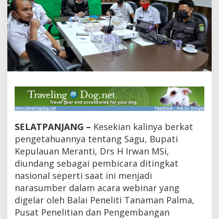
D
a
l
a
m
W
e
b
i
n
a
r
S
a
SELATPANJANG –
Kesekian kalinya berkat
g
u
pengetahuannya tentang Sagu, Bupati
B
Kepulauan Meranti, Drs H Irwan MSi,
P
diundang sebagai pembicara ditingkat
T
P
nasional seperti saat ini menjadi
K
narasumber dalam acara webinar yang
e
m
digelar oleh Balai Peneliti Tanaman Palma,
e
Pusat Penelitian dan Pengembangan
n