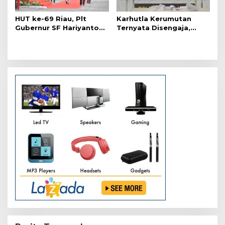
HUT ke-69 Riau, Plt
Karhutla Kerumutan
Gubernur SF Hariyanto
Ternyata Disengaja,
Akui Banyak Kebutuhan
Polisi Tangkap Pelaku
Warga Belum Terpenuhi
Pembakar Lahan