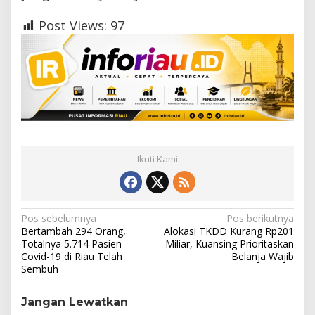
Post Views:
97
Ikuti Kami
N
Pos sebelumnya
Pos berikutnya
Bertambah 294 Orang,
Alokasi TKDD Kurang Rp201
a
Totalnya 5.714 Pasien
Miliar, Kuansing Prioritaskan
Covid-19 di Riau Telah
Belanja Wajib
v
Sembuh
i
g
Jangan Lewatkan