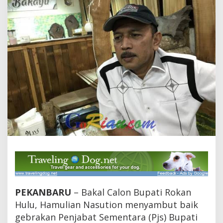
K
a
s
m
y
H
i
d
u
p
k
a
n
K
e
m
b
a
l
i
A
PEKANBARU
– Bakal Calon Bupati Rokan
k
t
Hulu, Hamulian Nasution menyambut baik
i
gebrakan Penjabat Sementara (Pjs) Bupati
v