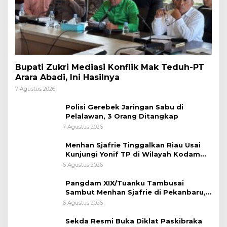
Bupati Zukri Mediasi Konflik Mak Teduh-PT
Arara Abadi, Ini Hasilnya
7 Agustus 2026
Polisi Gerebek Jaringan Sabu di
Pelalawan, 3 Orang Ditangkap
7 Agustus 2026
Menhan Sjafrie Tinggalkan Riau Usai
Kunjungi Yonif TP di Wilayah Kodam
XIX/Tuanku Tambusai
6 Agustus 2026
Pangdam XIX/Tuanku Tambusai
Sambut Menhan Sjafrie di Pekanbaru,
Ada Agenda Penting
6 Agustus 2026
Sekda Resmi Buka Diklat Paskibraka