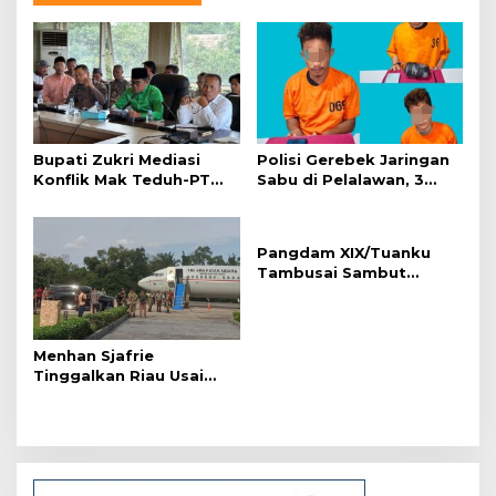
a
s
i
p
o
s
Bupati Zukri Mediasi
Polisi Gerebek Jaringan
Konflik Mak Teduh-PT
Sabu di Pelalawan, 3
Arara Abadi, Ini Hasilnya
Orang Ditangkap
Pangdam XIX/Tuanku
Tambusai Sambut
Menhan Sjafrie di
Pekanbaru, Ada Agenda
Penting
Menhan Sjafrie
Tinggalkan Riau Usai
Kunjungi Yonif TP di
Wilayah Kodam
XIX/Tuanku Tambusai