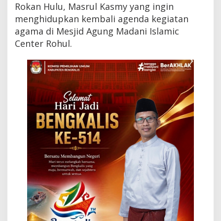
Rokan Hulu, Masrul Kasmy yang ingin
i
t
menghidupkan kembali agenda kegiatan
a
agama di Mesjid Agung Madani Islamic
s
I
Center Rohul.
s
l
a
m
i
c
C
e
n
t
e
r
R
o
h
u
l
D
i
a