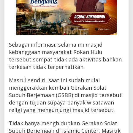
p
r
e
s
i
a
s
i
Sebagai informasi, selama ini masjid
H
kebanggaan masyarakat Rokan Hulu
a
m
tersebut sempat tidak ada aktivitas bahkan
u
terkesan tidak terperhatikan.
l
i
a
Masrul sendiri, saat ini sudah mulai
n
menggerakkan kembali Gerakan Solat
N
Subuh Berjemaah (GSBB) di masjid tersebut
a
s
dengan tujuan supaya banyak wisatawan
u
religi yang mengunjungi masjid tersebut.
t
i
o
Tidak hanya menghidupkan Gerakan Solat
n
Subuh Berjemaah di Islamic Center, Masruk