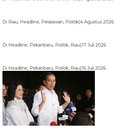
PPNI Pelalawan Punya Pengurus Baru, Ini Pesan Tegas
Wabup Husni Tamrin
Di Riau, Headline, Pelalawan, Politik
|
4 Agustus 2026
Bentrok Pendukung Dua Kader Golkar Pecah di DPRD Riau,
Ini Kronologinya
Di Headline, Pekanbaru, Politik, Riau
|
17 Juli 2026
LPPMI Resmi Lantik 150 Pengurus DPP, DPW dan DPD di
Pekanbaru
Di Headline, Pekanbaru, Politik, Riau
|
16 Juli 2026
Digembosi Orang Dalam, Ada Menteri Yang Ingin Ambil Alih
Kekuasaan Dari Jokowi