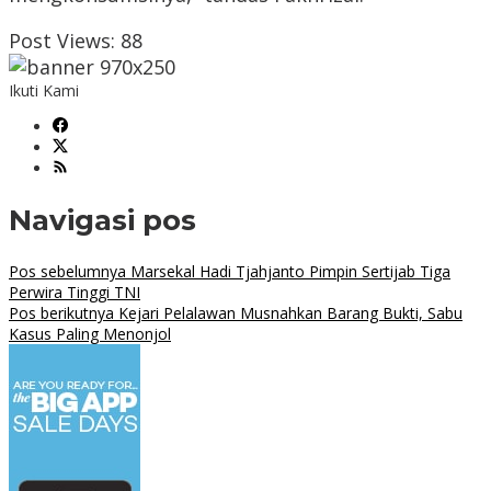
Post Views:
88
Ikuti Kami
Navigasi pos
Pos sebelumnya
Marsekal Hadi Tjahjanto Pimpin Sertijab Tiga
Perwira Tinggi TNI
Pos berikutnya
Kejari Pelalawan Musnahkan Barang Bukti, Sabu
Kasus Paling Menonjol