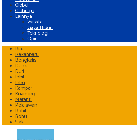
Global
Olahraga
Lainnya
Wisata
Gaya Hidup
Teknologi
Opini
Riau
Pekanbaru
Bengkalis
Dumai
Duri
Inhil
Inhu
Kampar
Kuansing
Meranti
Pelalawan
Rohil
Rohul
Siak