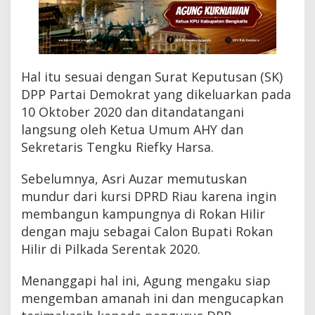
A
m
a
n
a
h
Hal itu sesuai dengan Surat Keputusan (SK)
P
DPP Partai Demokrat yang dikeluarkan pada
a
10 Oktober 2020 dan ditandatangani
r
t
langsung oleh Ketua Umum AHY dan
a
Sekretaris Tengku Riefky Harsa.
i
Sebelumnya, Asri Auzar memutuskan
mundur dari kursi DPRD Riau karena ingin
membangun kampungnya di Rokan Hilir
dengan maju sebagai Calon Bupati Rokan
Hilir di Pilkada Serentak 2020.
Menanggapi hal ini, Agung mengaku siap
mengemban amanah ini dan mengucapkan