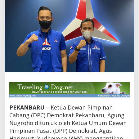
d
i
W
a
k
i
l
K
e
t
u
a
D
P
R
D
R
i
a
PEKANBARU
– Ketua Dewan Pimpinan
u
Cabang (DPC) Demokrat Pekanbaru, Agung
,
A
Nugroho ditunjuk oleh Ketua Umum Dewan
g
Pimpinan Pusat (DPP) Demokrat, Agus
u
n
Harimurti Yudhoyono (AHY) menggantikan