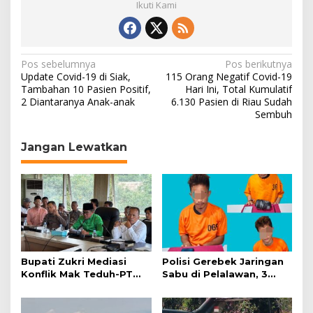
Ikuti Kami
N
Pos sebelumnya
Pos berikutnya
Update Covid-19 di Siak,
115 Orang Negatif Covid-19
a
Tambahan 10 Pasien Positif,
Hari Ini, Total Kumulatif
2 Diantaranya Anak-anak
6.130 Pasien di Riau Sudah
v
Sembuh
i
g
Jangan Lewatkan
a
s
i
p
o
s
Bupati Zukri Mediasi
Polisi Gerebek Jaringan
Konflik Mak Teduh-PT
Sabu di Pelalawan, 3
Arara Abadi, Ini Hasilnya
Orang Ditangkap