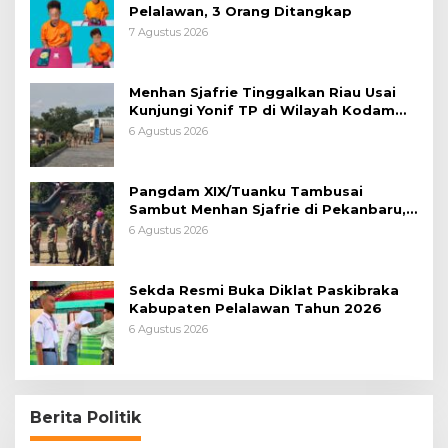
Pelalawan, 3 Orang Ditangkap
7 Agustus 2026
Menhan Sjafrie Tinggalkan Riau Usai
Kunjungi Yonif TP di Wilayah Kodam
XIX/Tuanku Tambusai
6 Agustus 2026
Pangdam XIX/Tuanku Tambusai
Sambut Menhan Sjafrie di Pekanbaru,
Ada Agenda Penting
6 Agustus 2026
Sekda Resmi Buka Diklat Paskibraka
Kabupaten Pelalawan Tahun 2026
6 Agustus 2026
Berita Politik