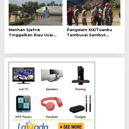
Menhan Sjafrie
Pangdam XIX/Tuanku
Tinggalkan Riau Usai
Tambusai Sambut
Kunjungi Yonif TP di
Menhan Sjafrie di
Wilayah Kodam
Pekanbaru, Ada Agenda
XIX/Tuanku Tambusai
Penting