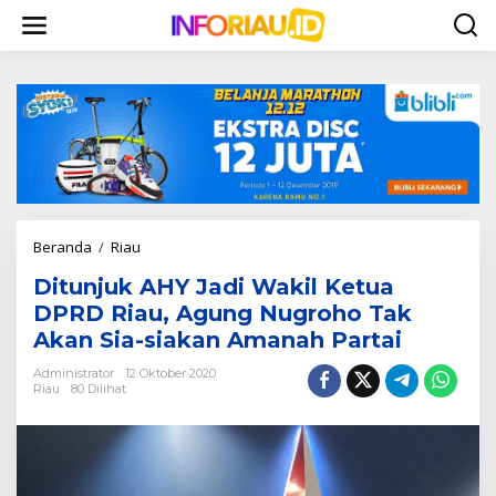
L
e
w
a
t
i
k
e
k
o
n
t
Beranda
/
Riau
D
e
i
n
Ditunjuk AHY Jadi Wakil Ketua
t
u
DPRD Riau, Agung Nugroho Tak
n
Akan Sia-siakan Amanah Partai
j
u
Administrator
12 Oktober 2020
k
Riau
80 Dilihat
A
H
Y
J
a