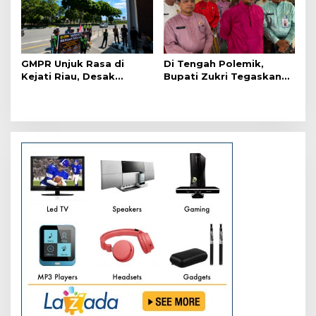
GMPR Unjuk Rasa di
Di Tengah Polemik,
Kejati Riau, Desak
Bupati Zukri Tegaskan
Kejelasan Status Afrizal
Salat ASN Bukan
Sintong
Paksaan