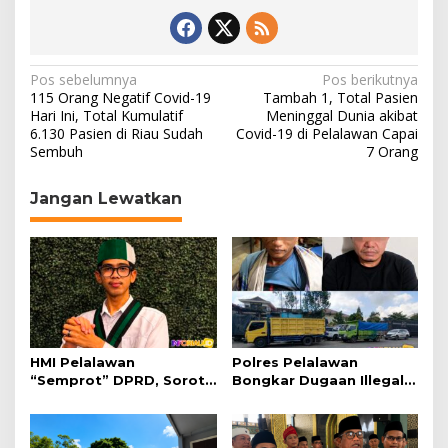
N
Pos sebelumnya
Pos berikutnya
115 Orang Negatif Covid-19
Tambah 1, Total Pasien
a
Hari Ini, Total Kumulatif
Meninggal Dunia akibat
6.130 Pasien di Riau Sudah
Covid-19 di Pelalawan Capai
v
Sembuh
7 Orang
i
g
Jangan Lewatkan
a
s
i
p
o
s
HMI Pelalawan
Polres Pelalawan
“Semprot” DPRD, Soroti
Bongkar Dugaan Illegal
Pengawasan Rumah
Logging, Dua Truk Kayu
Sakit yang Mandul
Tanpa Dokumen
Diamankan