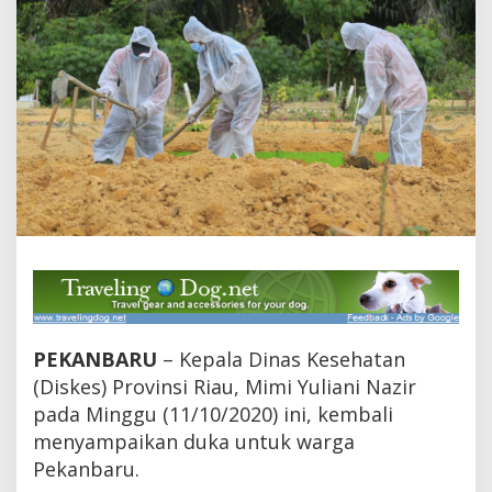
a
P
a
s
i
e
n
d
i
R
i
a
u
M
e
n
i
n
PEKANBARU
– Kepala Dinas Kesehatan
g
(Diskes) Provinsi Riau, Mimi Yuliani Nazir
g
a
pada Minggu (11/10/2020) ini, kembali
l
menyampaikan duka untuk warga
,
E
Pekanbaru.
m