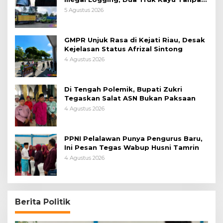
Dokumen Diamankan
5 Agustus 2026
GMPR Unjuk Rasa di Kejati Riau, Desak
Kejelasan Status Afrizal Sintong
4 Agustus 2026
Di Tengah Polemik, Bupati Zukri
Tegaskan Salat ASN Bukan Paksaan
4 Agustus 2026
PPNI Pelalawan Punya Pengurus Baru,
Ini Pesan Tegas Wabup Husni Tamrin
4 Agustus 2026
Berita Politik