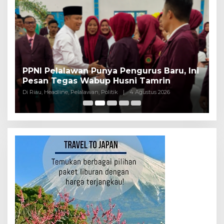
PPNI Pelalawan Punya Pengurus Baru, Ini
B
Pesan Tegas Wabup Husni Tamrin
P
Di Riau, Headline, Pelalawan, Politik
|
4 Agustus 2026
Di