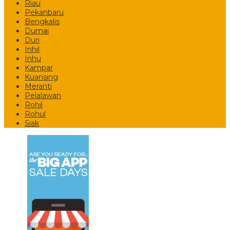
Riau
Pekanbaru
Bengkalis
Dumai
Duri
Inhil
Inhu
Kampar
Kuansing
Meranti
Pelalawan
Rohil
Rohul
Siak