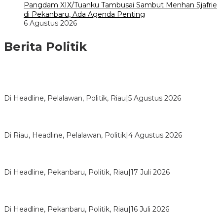
Pangdam XIX/Tuanku Tambusai Sambut Menhan Sjafrie
di Pekanbaru, Ada Agenda Penting
6 Agustus 2026
Berita Politik
HMI Pelalawan “Semprot” DPRD, Soroti Pengawasan Rumah
Sakit yang Mandul
Di Headline, Pelalawan, Politik, Riau
|
5 Agustus 2026
PPNI Pelalawan Punya Pengurus Baru, Ini Pesan Tegas
Wabup Husni Tamrin
Di Riau, Headline, Pelalawan, Politik
|
4 Agustus 2026
Bentrok Pendukung Dua Kader Golkar Pecah di DPRD Riau,
Ini Kronologinya
Di Headline, Pekanbaru, Politik, Riau
|
17 Juli 2026
LPPMI Resmi Lantik 150 Pengurus DPP, DPW dan DPD di
Pekanbaru
Di Headline, Pekanbaru, Politik, Riau
|
16 Juli 2026