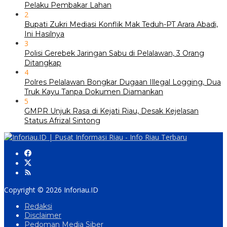
Pelaku Pembakar Lahan
2
Bupati Zukri Mediasi Konflik Mak Teduh-PT Arara Abadi,
Ini Hasilnya
3
Polisi Gerebek Jaringan Sabu di Pelalawan, 3 Orang
Ditangkap
4
Polres Pelalawan Bongkar Dugaan Illegal Logging, Dua
Truk Kayu Tanpa Dokumen Diamankan
5
GMPR Unjuk Rasa di Kejati Riau, Desak Kejelasan
Status Afrizal Sintong
Copyright © 2026 Inforiau.ID
Redaksi
Disclaimer
Pedoman Media Siber