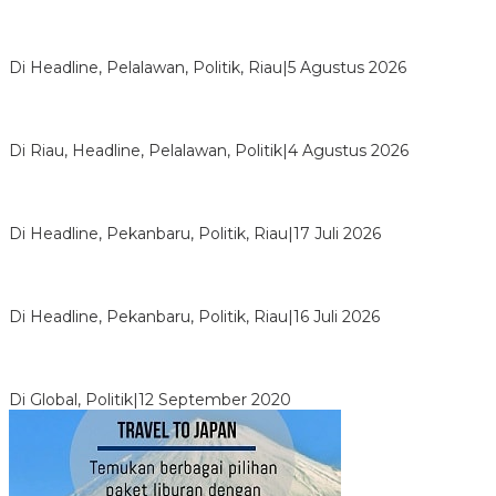
HMI Pelalawan “Semprot” DPRD, Soroti Pengawasan Rumah
Sakit yang Mandul
Di Headline, Pelalawan, Politik, Riau
|
5 Agustus 2026
PPNI Pelalawan Punya Pengurus Baru, Ini Pesan Tegas
Wabup Husni Tamrin
Di Riau, Headline, Pelalawan, Politik
|
4 Agustus 2026
Bentrok Pendukung Dua Kader Golkar Pecah di DPRD Riau,
Ini Kronologinya
Di Headline, Pekanbaru, Politik, Riau
|
17 Juli 2026
LPPMI Resmi Lantik 150 Pengurus DPP, DPW dan DPD di
Pekanbaru
Di Headline, Pekanbaru, Politik, Riau
|
16 Juli 2026
Digembosi Orang Dalam, Ada Menteri Yang Ingin Ambil Alih
Kekuasaan Dari Jokowi
Di Global, Politik
|
12 September 2020