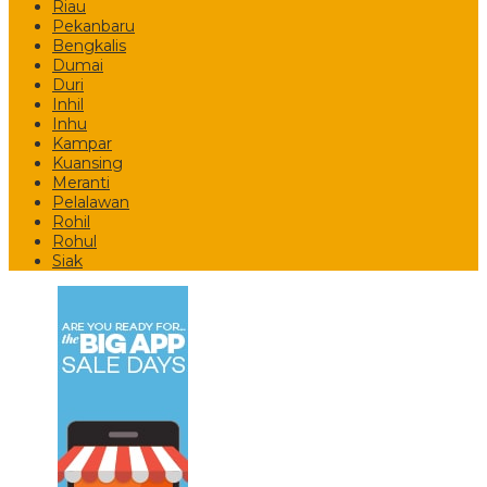
Riau
Pekanbaru
Bengkalis
Dumai
Duri
Inhil
Inhu
Kampar
Kuansing
Meranti
Pelalawan
Rohil
Rohul
Siak