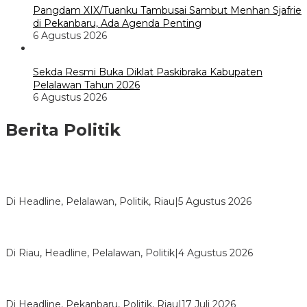
Pangdam XIX/Tuanku Tambusai Sambut Menhan Sjafrie
di Pekanbaru, Ada Agenda Penting
6 Agustus 2026
Sekda Resmi Buka Diklat Paskibraka Kabupaten
Pelalawan Tahun 2026
6 Agustus 2026
Berita Politik
HMI Pelalawan “Semprot” DPRD, Soroti Pengawasan Rumah
Sakit yang Mandul
Di Headline, Pelalawan, Politik, Riau
|
5 Agustus 2026
PPNI Pelalawan Punya Pengurus Baru, Ini Pesan Tegas
Wabup Husni Tamrin
Di Riau, Headline, Pelalawan, Politik
|
4 Agustus 2026
Bentrok Pendukung Dua Kader Golkar Pecah di DPRD Riau,
Ini Kronologinya
Di Headline, Pekanbaru, Politik, Riau
|
17 Juli 2026