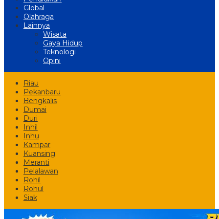
Global
Olahraga
Lainnya
Wisata
Gaya Hidup
Teknologi
Opini
Riau
Pekanbaru
Bengkalis
Dumai
Duri
Inhil
Inhu
Kampar
Kuansing
Meranti
Pelalawan
Rohil
Rohul
Siak