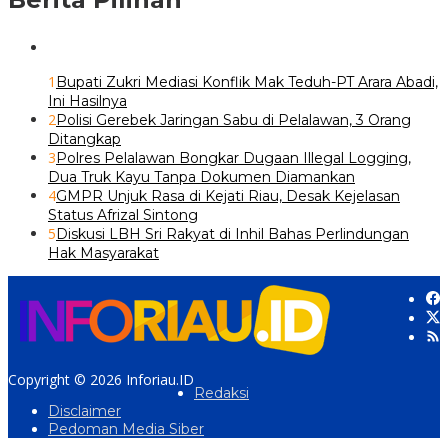
1
Bupati Zukri Mediasi Konflik Mak Teduh-PT Arara Abadi,
Ini Hasilnya
2
Polisi Gerebek Jaringan Sabu di Pelalawan, 3 Orang
Ditangkap
3
Polres Pelalawan Bongkar Dugaan Illegal Logging,
Dua Truk Kayu Tanpa Dokumen Diamankan
4
GMPR Unjuk Rasa di Kejati Riau, Desak Kejelasan
Status Afrizal Sintong
5
Diskusi LBH Sri Rakyat di Inhil Bahas Perlindungan
Hak Masyarakat
Copyright © 2026 Inforiau.ID
Redaksi
Disclaimer
Pedoman Media Siber