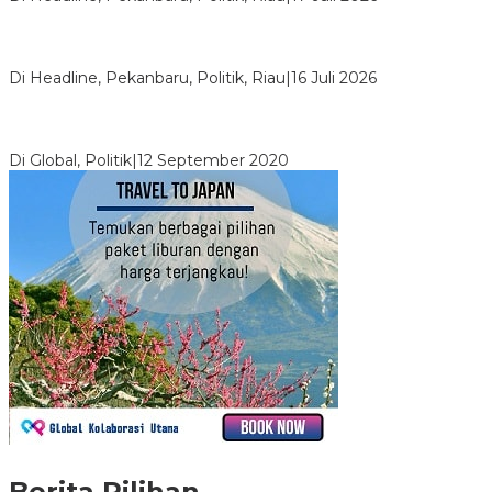
LPPMI Resmi Lantik 150 Pengurus DPP, DPW dan DPD di
Pekanbaru
Di Headline, Pekanbaru, Politik, Riau
|
16 Juli 2026
Digembosi Orang Dalam, Ada Menteri Yang Ingin Ambil Alih
Kekuasaan Dari Jokowi
Di Global, Politik
|
12 September 2020
Berita Pilihan