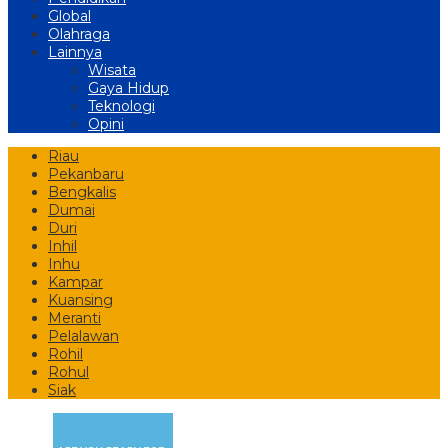
Global
Olahraga
Lainnya
Wisata
Gaya Hidup
Teknologi
Opini
Riau
Pekanbaru
Bengkalis
Dumai
Duri
Inhil
Inhu
Kampar
Kuansing
Meranti
Pelalawan
Rohil
Rohul
Siak