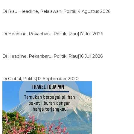
PPNI Pelalawan Punya Pengurus Baru, Ini Pesan Tegas
Wabup Husni Tamrin
Di Riau, Headline, Pelalawan, Politik
|
4 Agustus 2026
Bentrok Pendukung Dua Kader Golkar Pecah di DPRD Riau,
Ini Kronologinya
Di Headline, Pekanbaru, Politik, Riau
|
17 Juli 2026
LPPMI Resmi Lantik 150 Pengurus DPP, DPW dan DPD di
Pekanbaru
Di Headline, Pekanbaru, Politik, Riau
|
16 Juli 2026
Digembosi Orang Dalam, Ada Menteri Yang Ingin Ambil Alih
Kekuasaan Dari Jokowi
Di Global, Politik
|
12 September 2020