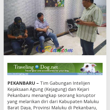
d
a
r
i
M
a
l
u
k
u
D
i
t
a
n
g
k
a
p
PEKANBARU –
Tim Gabungan Intelijen
d
Kejaksaan Agung (Kejagung) dan Kejari
i
Pekanbaru menangkap seorang koruptor
P
e
yang melarikan diri dari Kabupaten Maluku
k
Barat Daya, Provinsi Maluku di Pekanbaru,
a