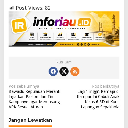
Post Views:
82
Ikuti Kami
N
Pos sebelumnya
Pos berikutnya
Bawaslu Kepulauan Meranti
Lagi ‘Tinggi’, Remaja di
a
Ingatkan Paslon dan Tim
Kampar Ini Cabuli Anak
Kampanye agar Memasang
Kelas 6 SD di Kursi
v
APK Sesuai Aturan
Lapangan Sepakbola
i
g
Jangan Lewatkan
a