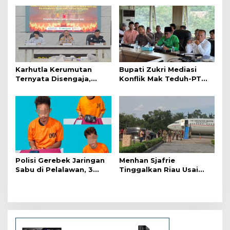
s
i
p
o
s
Karhutla Kerumutan
Bupati Zukri Mediasi
Ternyata Disengaja,
Konflik Mak Teduh-PT
Polisi Tangkap Pelaku
Arara Abadi, Ini Hasilnya
Pembakar Lahan
Polisi Gerebek Jaringan
Menhan Sjafrie
Sabu di Pelalawan, 3
Tinggalkan Riau Usai
Orang Ditangkap
Kunjungi Yonif TP di
Wilayah Kodam
XIX/Tuanku Tambusai