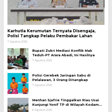
Karhutla Kerumutan Ternyata Disengaja,
Polisi Tangkap Pelaku Pembakar Lahan
7 Agustus 2026
Bupati Zukri Mediasi Konflik Mak
Teduh-PT Arara Abadi, Ini Hasilnya
7 Agustus 2026
Polisi Gerebek Jaringan Sabu di
Pelalawan, 3 Orang Ditangkap
7 Agustus 2026
Menhan Sjafrie Tinggalkan Riau Usai
Kunjungi Yonif TP di Wilayah Kodam
XIX/Tuanku Tambusai
6 Agustus 2026