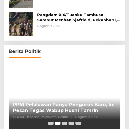
Pangdam XIX/Tuanku Tambusai
Sambut Menhan Sjafrie di Pekanbaru,
Ada Agenda Penting
6 Agustus 2026
Berita Politik
PPNI Pelalawan Punya Pengurus Baru, Ini
B
Pesan Tegas Wabup Husni Tamrin
P
Di Riau, Headline, Pelalawan, Politik
|
4 Agustus 2026
Di