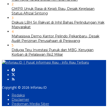
2
GMPR Unjuk Rasa di Kejati Riau, Desak Kejelasan
Status Afrizal Sintong
3
Diskusi LBH Sri Rakyat di Inhil Bahas Perlindungan Hak
Masyarakat
4
Mahasiswa Demo Kantor Pelindo Pekanbaru, Desak
Audit Perizinan Perusahaan di Perawang
5
Diduga Tipu Investasi Pupuk dan MBG, Kerugian
Korban di Pelalawan Rp2 Miliar
Copyright © 2026 Inforiau.ID
Redaksi
Disclaimer
Pedoman Media Siber