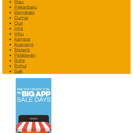
Riau
Pekanbaru
Bengkalis
Dumai
Duri
Inhil
Inhu
Kampar
Kuansing
Meranti
Pelalawan
Rohil
Rohul
Siak