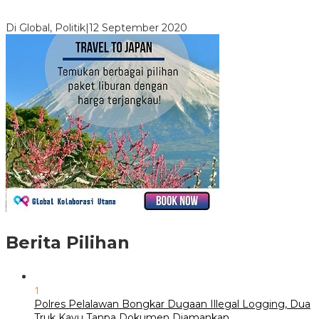
Digembosi Orang Dalam, Ada Menteri Yang Ingin Ambil Alih
Kekuasaan Dari Jokowi
Di Global, Politik
|
12 September 2020
Berita Pilihan
1
Polres Pelalawan Bongkar Dugaan Illegal Logging, Dua
Truk Kayu Tanpa Dokumen Diamankan