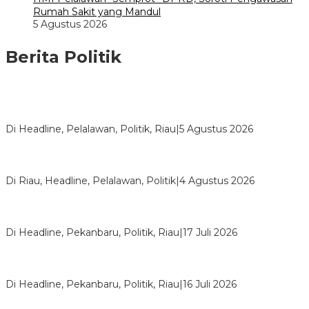
Rumah Sakit yang Mandul
5 Agustus 2026
Berita Politik
HMI Pelalawan “Semprot” DPRD, Soroti Pengawasan Rumah
Sakit yang Mandul
Di Headline, Pelalawan, Politik, Riau
|
5 Agustus 2026
PPNI Pelalawan Punya Pengurus Baru, Ini Pesan Tegas
Wabup Husni Tamrin
Di Riau, Headline, Pelalawan, Politik
|
4 Agustus 2026
Bentrok Pendukung Dua Kader Golkar Pecah di DPRD Riau,
Ini Kronologinya
Di Headline, Pekanbaru, Politik, Riau
|
17 Juli 2026
LPPMI Resmi Lantik 150 Pengurus DPP, DPW dan DPD di
Pekanbaru
Di Headline, Pekanbaru, Politik, Riau
|
16 Juli 2026