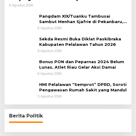
XIX/Tuanku Tambusai
6 Agustus 2026
Pangdam XIX/Tuanku Tambusai
Sambut Menhan Sjafrie di Pekanbaru,
Ada Agenda Penting
6 Agustus 2026
Sekda Resmi Buka Diklat Paskibraka
Kabupaten Pelalawan Tahun 2026
6 Agustus 2026
Bonus PON dan Peparnas 2024 Belum
Lunas, Atlet Riau Gelar Aksi Damai
6 Agustus 2026
HMI Pelalawan “Semprot” DPRD, Soroti
Pengawasan Rumah Sakit yang Mandul
5 Agustus 2026
Berita Politik