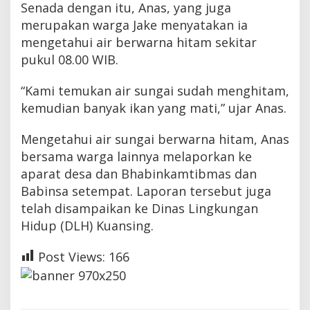
Senada dengan itu, Anas, yang juga
n
g
merupakan warga Jake menyatakan ia
d
mengetahui air berwarna hitam sekitar
i
J
pukul 08.00 WIB.
a
k
“Kami temukan air sungai sudah menghitam,
e
kemudian banyak ikan yang mati,” ujar Anas.
K
u
a
Mengetahui air sungai berwarna hitam, Anas
n
bersama warga lainnya melaporkan ke
s
i
aparat desa dan Bhabinkamtibmas dan
n
Babinsa setempat. Laporan tersebut juga
g
telah disampaikan ke Dinas Lingkungan
B
e
Hidup (DLH) Kuansing.
r
w
Post Views:
166
a
r
n
a
H