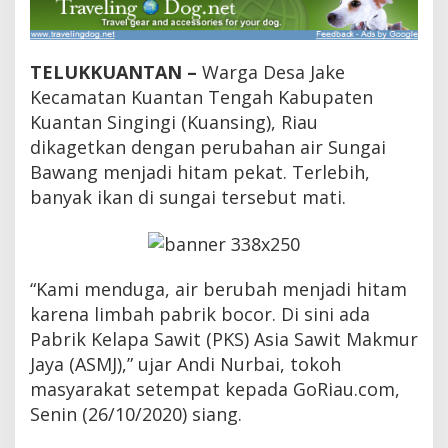
K
S
A
S
TELUKKUANTAN –
Warga Desa Jake
M
Kecamatan Kuantan Tengah Kabupaten
J
B
Kuantan Singingi (Kuansing), Riau
o
dikagetkan dengan perubahan air Sungai
c
Bawang menjadi hitam pekat. Terlebih,
o
r
banyak ikan di sungai tersebut mati.
,
A
i
r
S
“Kami menduga, air berubah menjadi hitam
u
karena limbah pabrik bocor. Di sini ada
n
g
Pabrik Kelapa Sawit (PKS) Asia Sawit Makmur
a
Jaya (ASMJ),” ujar Andi Nurbai, tokoh
i
masyarakat setempat kepada GoRiau.com,
B
a
Senin (26/10/2020) siang.
w
a