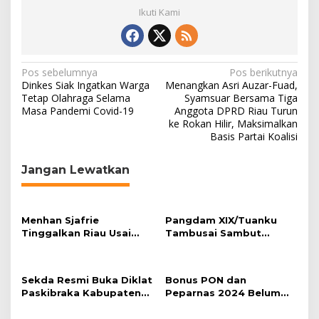
i
Ikuti Kami
t
a
m
d
N
Pos sebelumnya
Pos berikutnya
a
Dinkes Siak Ingatkan Warga
Menangkan Asri Auzar-Fuad,
n
a
Tetap Olahraga Selama
Syamsuar Bersama Tiga
B
Masa Pandemi Covid-19
Anggota DPRD Riau Turun
v
a
ke Rokan Hilir, Maksimalkan
n
i
Basis Partai Koalisi
y
a
g
k
Jangan Lewatkan
a
I
k
s
a
i
n
Menhan Sjafrie
Pangdam XIX/Tuanku
M
p
Tinggalkan Riau Usai
Tambusai Sambut
a
Kunjungi Yonif TP di
Menhan Sjafrie di
o
t
Wilayah Kodam
Pekanbaru, Ada Agenda
i
s
XIX/Tuanku Tambusai
Penting
Sekda Resmi Buka Diklat
Bonus PON dan
Paskibraka Kabupaten
Peparnas 2024 Belum
Pelalawan Tahun 2026
Lunas, Atlet Riau Gelar
Aksi Damai