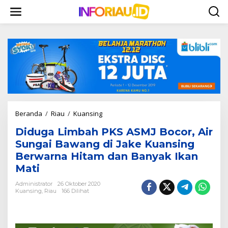
L
e
w
a
t
i
k
e
k
o
n
t
Beranda
/
Riau
/
Kuansing
D
e
i
n
Diduga Limbah PKS ASMJ Bocor, Air
d
u
Sungai Bawang di Jake Kuansing
g
Berwarna Hitam dan Banyak Ikan
a
Mati
L
i
Administrator
26 Oktober 2020
m
Kuansing
,
Riau
166 Dilihat
b
a
h
P