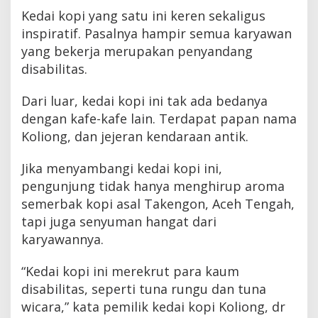
i
Kedai kopi yang satu ini keren sekaligus
l
inspiratif. Pasalnya hampir semua karyawan
i
t
yang bekerja merupakan penyandang
a
disabilitas.
s
Dari luar, kedai kopi ini tak ada bedanya
dengan kafe-kafe lain. Terdapat papan nama
Koliong, dan jejeran kendaraan antik.
Jika menyambangi kedai kopi ini,
pengunjung tidak hanya menghirup aroma
semerbak kopi asal Takengon, Aceh Tengah,
tapi juga senyuman hangat dari
karyawannya.
“Kedai kopi ini merekrut para kaum
disabilitas, seperti tuna rungu dan tuna
wicara,” kata pemilik kedai kopi Koliong, dr