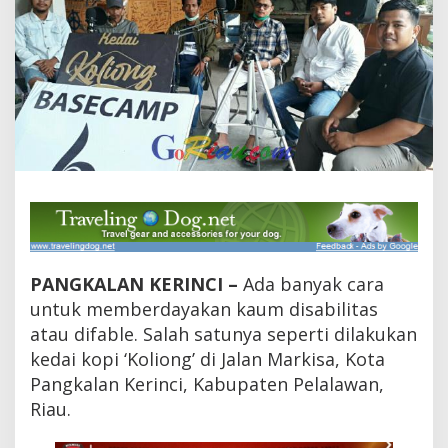
d
a
i
K
o
p
i
K
o
l
i
o
n
g
d
i
PANGKALAN KERINCI –
Ada banyak cara
P
untuk memberdayakan kaum disabilitas
e
atau difable. Salah satunya seperti dilakukan
l
a
kedai kopi ‘Koliong’ di Jalan Markisa, Kota
l
Pangkalan Kerinci, Kabupaten Pelalawan,
a
w
Riau.
a
n