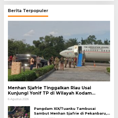
Berita Terpopuler
Menhan Sjafrie Tinggalkan Riau Usai
Kunjungi Yonif TP di Wilayah Kodam
XIX/Tuanku Tambusai
6 Agustus 2026
Pangdam XIX/Tuanku Tambusai
Sambut Menhan Sjafrie di Pekanbaru,
Ada Agenda Penting