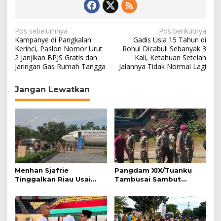
N
Pos sebelumnya
Pos berikutnya
Kampanye di Pangkalan
Gadis Usia 15 Tahun di
a
Kerinci, Paslon Nomor Urut
Rohul Dicabuli Sebanyak 3
2 Janjikan BPJS Gratis dan
Kali, Ketahuan Setelah
v
Jaringan Gas Rumah Tangga
Jalannya Tidak Normal Lagi
i
g
Jangan Lewatkan
a
s
i
p
o
s
Menhan Sjafrie
Pangdam XIX/Tuanku
Tinggalkan Riau Usai
Tambusai Sambut
Kunjungi Yonif TP di
Menhan Sjafrie di
Wilayah Kodam
Pekanbaru, Ada Agenda
XIX/Tuanku Tambusai
Penting