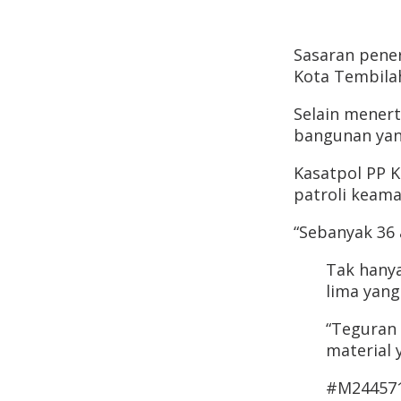
Sasaran pener
Kota Tembila
Selain menert
bangunan yang
Kasatpol PP K
patroli keam
“Sebanyak 36 
Tak hanya
lima yang
“Teguran 
material 
#M244571S