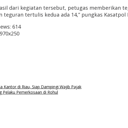
sil dari kegiatan tersebut, petugas memberikan te
 teguran tertulis kedua ada 14,” pungkas Kasatpol 
iews:
614
 Kantor di Riau, Siap Dampingi Wajib Pajak
g Pelaku Pemerkosaan di Rohul