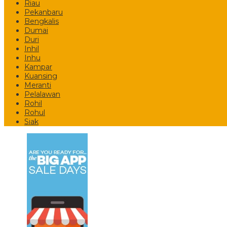
Riau
Pekanbaru
Bengkalis
Dumai
Duri
Inhil
Inhu
Kampar
Kuansing
Meranti
Pelalawan
Rohil
Rohul
Siak