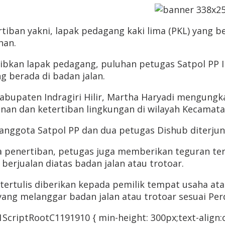
tiban yakni, lapak pedagang kaki lima (PKL) yang ber
han.
ibkan lapak pedagang, puluhan petugas Satpol PP I
 berada di badan jalan.
abupaten Indragiri Hilir, Martha Haryadi mengung
anan dan ketertiban lingkungan di wilayah Kecama
anggota Satpol PP dan dua petugas Dishub diterjun
 penertiban, petugas juga memberikan teguran tert
 berjualan diatas badan jalan atau trotoar.
tertulis diberikan kepada pemilik tempat usaha at
yang melanggar badan jalan atau trotoar sesuai Pe
criptRootC1191910 { min-height: 300px;text-align:ce