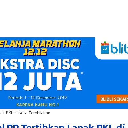
pak PKL di Kota Tembilahan
l PP Tertibkan Lapak PKL di