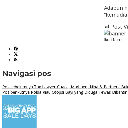
Adapun ha
“Kemudian
Post V
Ikuti Kami
Navigasi pos
Pos sebelumnya
Tax Lawyer ‘Cuaca, Marhaen, Nina & Partners’ Buka
Pos berikutnya
Polda Riau Otopsi Bayi yang Diduga Tewas Dibantin