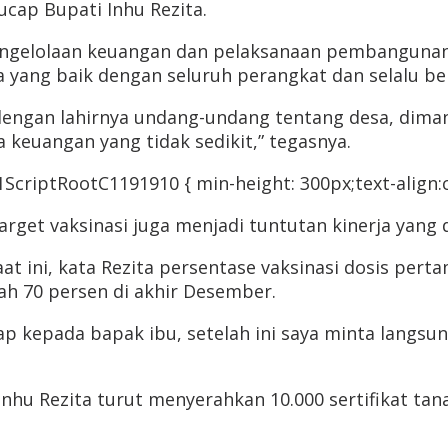
ucap Bupati Inhu Rezita.
ngelolaan keuangan dan pelaksanaan pembangunan d
 yang baik dengan seluruh perangkat dan selalu be
 dengan lahirnya undang-undang tentang desa, di
 keuangan yang tidak sedikit,” tegasnya.
criptRootC1191910 { min-height: 300px;text-align:ce
arget vaksinasi juga menjadi tuntutan kinerja yang 
at ini, kata Rezita persentase vaksinasi dosis pert
h 70 persen di akhir Desember.
ap kepada bapak ibu, setelah ini saya minta langs
 Inhu Rezita turut menyerahkan 10.000 sertifikat t