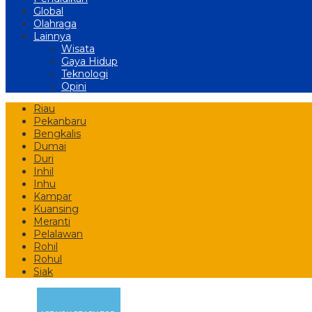
Global
Olahraga
Lainnya
Wisata
Gaya Hidup
Teknologi
Opini
Riau
Pekanbaru
Bengkalis
Dumai
Duri
Inhil
Inhu
Kampar
Kuansing
Meranti
Pelalawan
Rohil
Rohul
Siak