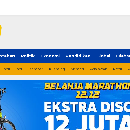
ntahan
Politik
Ekonomi
Pendidikan
Global
Olahr
Inhil
Inhu
Kampar
Kuansing
Meranti
Pelalawan
Rohil
R