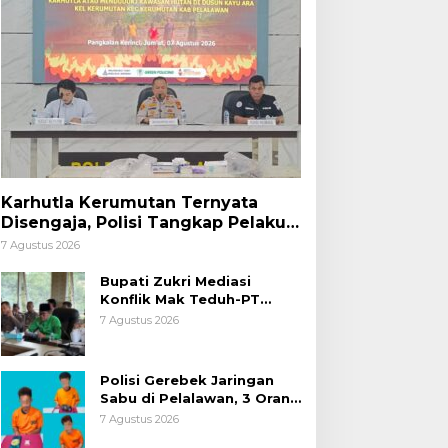
Karhutla Kerumutan Ternyata
Disengaja, Polisi Tangkap Pelaku
Pembakar Lahan
7 Agustus 2026
Bupati Zukri Mediasi
Konflik Mak Teduh-PT
Arara Abadi, Ini Hasilnya
7 Agustus 2026
Polisi Gerebek Jaringan
Sabu di Pelalawan, 3 Orang
Ditangkap
7 Agustus 2026