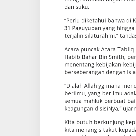
dan suku.
“Perlu diketahui bahwa di
31 Paguyuban yang hingga 
terjalin silaturahmi,” tanda
Acara puncak Acara Tabliq 
Habib Bahar Bin Smith, pen
menentang kebijakan-kebi
berseberangan dengan Isl
“Dialah Allah yg maha mend
berilmu, yang berilmu adal
semua mahluk berbuat bai
keagungan disisiNya,” ujarn
Kita butuh berkunjung ke
kita menangis takut kepada 