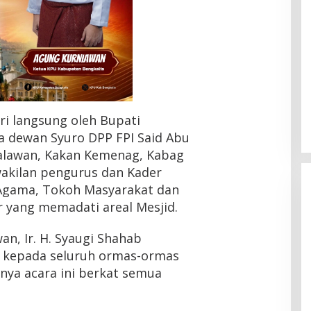
iri langsung oleh Bupati
ua dewan Syuro DPP FPI Said Abu
lalawan, Kakan Kemenag, Kabag
wakilan pengurus dan Kader
Agama, Tokoh Masyarakat dan
r yang memadati areal Mesjid.
an, Ir. H. Syaugi Shahab
 kepada seluruh ormas-ormas
HMI Pelalawan “Semprot”
nya acara ini berkat semua
DPRD, Soroti Pengawasan
Rumah Sakit yang Mandul
Di Headline, Pelalawan, Politik, Riau
|
5 Agustus
2026