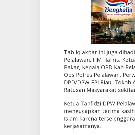
b
B
a
h
a
r
b
i
n
Tabliq akbar ini juga dihad
S
m
Pelalawan, HM Harris, Ket
i
Bakar, Kepala OPD Kab Pe
t
Ops Polres Pelalawan, Per
h
DPD/DPW FPI Riau, Tokoh 
Ratusan Masyarakat sekita
Ketua Tanfidzi DPW Pelalaw
mengucapkan terima kasih
Islam karena terselenggara
kerjasamanya.