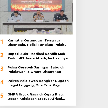
1
Karhutla Kerumutan Ternyata
Disengaja, Polisi Tangkap Pelaku
Pembakar Lahan
2
Bupati Zukri Mediasi Konflik Mak
Teduh-PT Arara Abadi, Ini Hasilnya
3
Polisi Gerebek Jaringan Sabu di
Pelalawan, 3 Orang Ditangkap
4
Polres Pelalawan Bongkar Dugaan
Illegal Logging, Dua Truk Kayu
Tanpa Dokumen Diamankan
5
GMPR Unjuk Rasa di Kejati Riau,
Desak Kejelasan Status Afrizal
Sintong