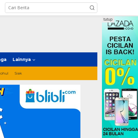
tutup
aga
Lainnya
ohul
Siak