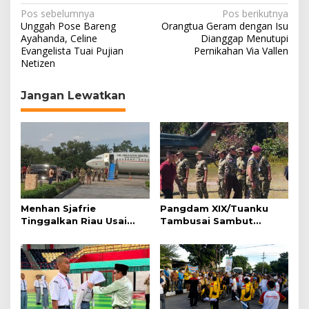
N
Pos sebelumnya
Pos berikutnya
Unggah Pose Bareng
Orangtua Geram dengan Isu
a
Ayahanda, Celine
Dianggap Menutupi
Evangelista Tuai Pujian
Pernikahan Via Vallen
v
Netizen
i
g
Jangan Lewatkan
a
s
i
p
o
s
Menhan Sjafrie
Pangdam XIX/Tuanku
Tinggalkan Riau Usai
Tambusai Sambut
Kunjungi Yonif TP di
Menhan Sjafrie di
Wilayah Kodam
Pekanbaru, Ada Agenda
XIX/Tuanku Tambusai
Penting