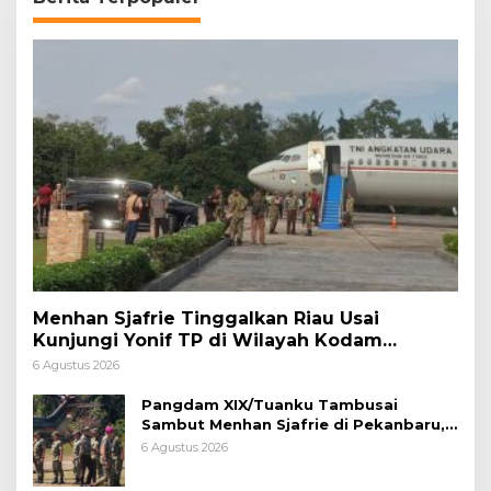
Menhan Sjafrie Tinggalkan Riau Usai
Kunjungi Yonif TP di Wilayah Kodam
XIX/Tuanku Tambusai
6 Agustus 2026
Pangdam XIX/Tuanku Tambusai
Sambut Menhan Sjafrie di Pekanbaru,
Ada Agenda Penting
6 Agustus 2026