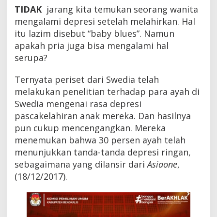
a
TIDAK
jarang kita temukan seorang wanita
M
mengalami depresi setelah melahirkan. Hal
e
n
itu lazim disebut “baby blues”. Namun
g
apakah pria juga bisa mengalami hal
a
serupa?
l
a
m
Ternyata periset dari Swedia telah
i
melakukan penelitian terhadap para ayah di
B
a
Swedia mengenai rasa depresi
b
pascakelahiran anak mereka. Dan hasilnya
y
B
pun cukup mencengangkan. Mereka
l
menemukan bahwa 30 persen ayah telah
u
menunjukkan tanda-tanda depresi ringan,
e
s
sebagaimana yang dilansir dari
Asiaone
,
?
(18/12/2017).
S
i
m
a
k