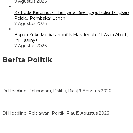
9 Agustus 2026
Karhutla Kerumutan Ternyata Disengaja, Polisi Tangkap
Pelaku Pembakar Lahan
7 Agustus 2026
Bupati Zukri Mediasi Konflik Mak Teduh-PT Arara Abadi,
Ini Hasilnya
7 Agustus 2026
Berita Politik
HUT ke-69 Riau, SF Hariyanto Soroti Ekonomi hingga
Kemiskinan
Di Headline, Pekanbaru, Politik, Riau
|
9 Agustus 2026
HMI Pelalawan “Semprot” DPRD, Soroti Pengawasan Rumah
Sakit yang Mandul
Di Headline, Pelalawan, Politik, Riau
|
5 Agustus 2026
PPNI Pelalawan Punya Pengurus Baru, Ini Pesan Tegas
Wabup Husni Tamrin