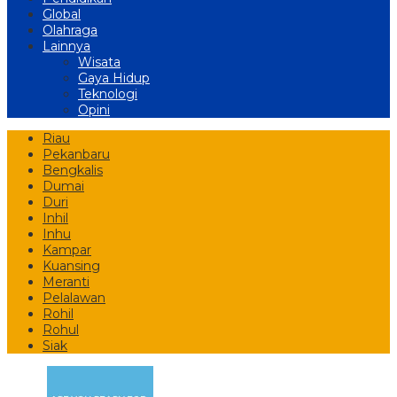
Global
Olahraga
Lainnya
Wisata
Gaya Hidup
Teknologi
Opini
Riau
Pekanbaru
Bengkalis
Dumai
Duri
Inhil
Inhu
Kampar
Kuansing
Meranti
Pelalawan
Rohil
Rohul
Siak