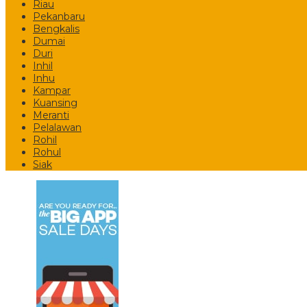
Riau
Pekanbaru
Bengkalis
Dumai
Duri
Inhil
Inhu
Kampar
Kuansing
Meranti
Pelalawan
Rohil
Rohul
Siak