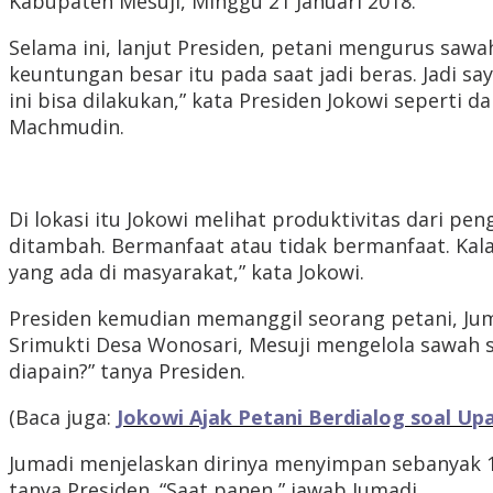
Kabupaten Mesuji, Minggu 21 Januari 2018.
Selama ini, lanjut Presiden, petani mengurus saw
keuntungan besar itu pada saat jadi beras. Jadi s
ini bisa dilakukan,” kata Presiden Jokowi seperti 
Machmudin.
Di lokasi itu Jokowi melihat produktivitas dari pen
ditambah. Bermanfaat atau tidak bermanfaat. Kala
yang ada di masyarakat,” kata Jokowi.
Presiden kemudian memanggil seorang petani, Jum
Srimukti Desa Wonosari, Mesuji mengelola sawah s
diapain?” tanya Presiden.
(Baca juga:
Jokowi Ajak Petani Berdialog soal Up
Jumadi menjelaskan dirinya menyimpan sebanyak 1 t
tanya Presiden. “Saat panen,” jawab Jumadi.