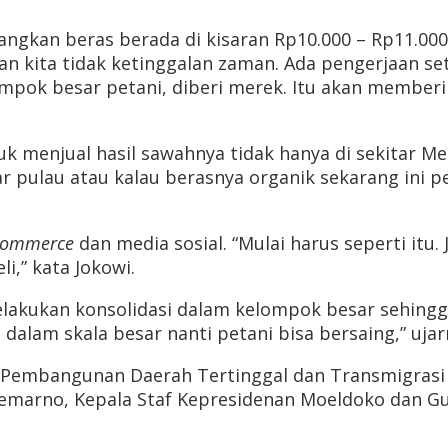
ngkan beras berada di kisaran Rp10.000 – Rp11.000 s
n kita tidak ketinggalan zaman. Ada pengerjaan set
ompok besar petani, diberi merek. Itu akan memberi
k menjual hasil sawahnya tidak hanya di sekitar Mes
uar pulau atau kalau berasnya organik sekarang ini p
commerce
dan media sosial. “Mulai harus seperti itu.
i,” kata Jokowi.
akukan konsolidasi dalam kelompok besar sehingga 
 dalam skala besar nanti petani bisa bersaing,” ujar
, Pembangunan Daerah Tertinggal dan Transmigrasi
oemarno, Kepala Staf Kepresidenan Moeldoko dan G