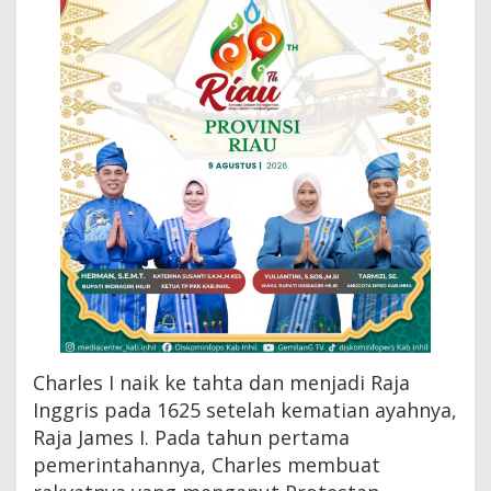
P
a
n
c
u
n
g
Charles I naik ke tahta dan menjadi Raja
Inggris pada 1625 setelah kematian ayahnya,
Raja James I. Pada tahun pertama
pemerintahannya, Charles membuat