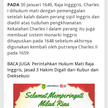
a
PADA
30 Januari 1649, Raja Ingggris, Charles
j
I dihukum mati dengan pemenggalan
a
I
setelah kalah dalam perang sipil Inggris dan
n
diadili atas tuduhan pengkhianatan.
g
Kekalahan Charles I dalam perang itu juga
g
r
membuat sistem monarki Inggris
i
dihapuskan pada 1648 sebelum akhirnya
s
C
digunakan kembali oleh putranya Charles II
h
pada 1659.
a
r
l
BACA JUGA: Perintahkan Hukum Mati Raja
e
Inggris, Jasad 3 Hakim Digali dari Kubur dan
s
Dieksekusi
I
D
i
h
u
k
u
m