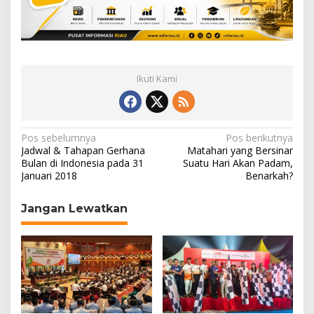
Ikuti Kami
N
Pos sebelumnya
Pos berikutnya
Jadwal & Tahapan Gerhana
Matahari yang Bersinar
a
Bulan di Indonesia pada 31
Suatu Hari Akan Padam,
Januari 2018
Benarkah?
v
i
Jangan Lewatkan
g
a
s
i
p