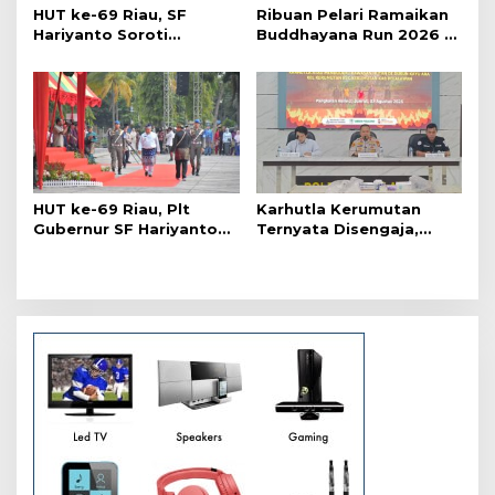
o
HUT ke-69 Riau, SF
Ribuan Pelari Ramaikan
s
Hariyanto Soroti
Buddhayana Run 2026 di
Ekonomi hingga
Pekanbaru
Kemiskinan
HUT ke-69 Riau, Plt
Karhutla Kerumutan
Gubernur SF Hariyanto
Ternyata Disengaja,
Akui Banyak Kebutuhan
Polisi Tangkap Pelaku
Warga Belum Terpenuhi
Pembakar Lahan