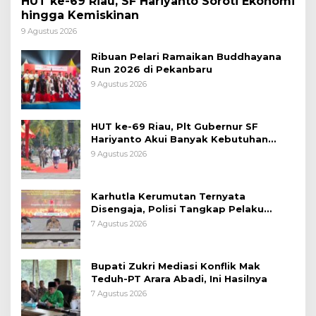
HUT ke-69 Riau, SF Hariyanto Soroti Ekonomi
hingga Kemiskinan
9 Agustus 2026
Ribuan Pelari Ramaikan Buddhayana
Run 2026 di Pekanbaru
9 Agustus 2026
HUT ke-69 Riau, Plt Gubernur SF
Hariyanto Akui Banyak Kebutuhan
Warga Belum Terpenuhi
9 Agustus 2026
Karhutla Kerumutan Ternyata
Disengaja, Polisi Tangkap Pelaku
Pembakar Lahan
7 Agustus 2026
Bupati Zukri Mediasi Konflik Mak
Teduh-PT Arara Abadi, Ini Hasilnya
7 Agustus 2026