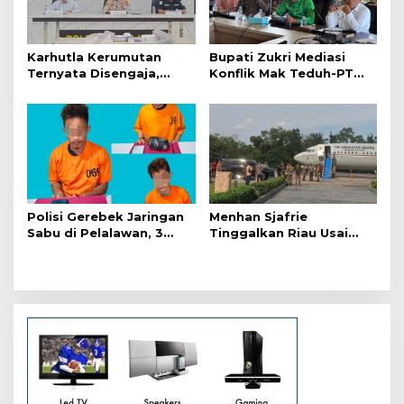
p
o
s
Karhutla Kerumutan
Bupati Zukri Mediasi
Ternyata Disengaja,
Konflik Mak Teduh-PT
Polisi Tangkap Pelaku
Arara Abadi, Ini Hasilnya
Pembakar Lahan
Polisi Gerebek Jaringan
Menhan Sjafrie
Sabu di Pelalawan, 3
Tinggalkan Riau Usai
Orang Ditangkap
Kunjungi Yonif TP di
Wilayah Kodam
XIX/Tuanku Tambusai