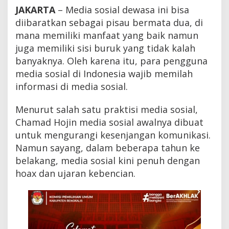
r
JAKARTA
– Media sosial dewasa ini bisa
p
diibaratkan sebagai pisau bermata dua, di
o
t
mana memiliki manfaat yang baik namun
e
juga memiliki sisi buruk yang tidak kalah
n
banyaknya. Oleh karena itu, para pengguna
s
i
media sosial di Indonesia wajib memilah
H
informasi di media sosial.
a
n
c
Menurut salah satu praktisi media sosial,
u
Chamad Hojin media sosial awalnya dibuat
r
k
untuk mengurangi kesenjangan komunikasi.
a
Namun sayang, dalam beberapa tahun ke
n
belakang, media sosial kini penuh dengan
I
n
hoax dan ujaran kebencian.
d
o
n
e
s
i