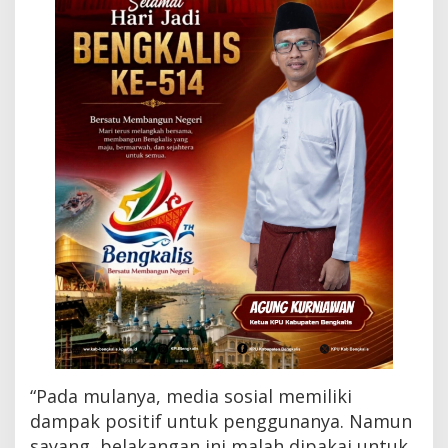
a
,
K
o
k
B
i
s
a
?
“Pada mulanya, media sosial memiliki
dampak positif untuk penggunanya. Namun
sayang, belakangan ini malah dipakai untuk