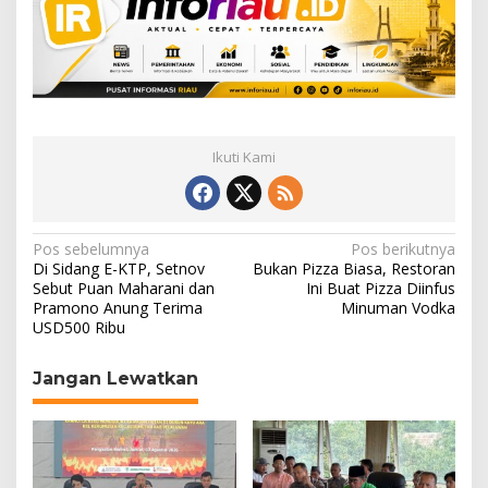
Ikuti Kami
N
Pos sebelumnya
Pos berikutnya
Di Sidang E-KTP, Setnov
Bukan Pizza Biasa, Restoran
a
Sebut Puan Maharani dan
Ini Buat Pizza Diinfus
Pramono Anung Terima
Minuman Vodka
v
USD500 Ribu
i
g
Jangan Lewatkan
a
s
i