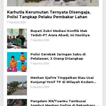
Karhutla Kerumutan Ternyata Disengaja,
Polisi Tangkap Pelaku Pembakar Lahan
7 Agustus 2026
Bupati Zukri Mediasi Konflik Mak
Teduh-PT Arara Abadi, Ini Hasilnya
7 Agustus 2026
Polisi Gerebek Jaringan Sabu di
Pelalawan, 3 Orang Ditangkap
7 Agustus 2026
Menhan Sjafrie Tinggalkan Riau Usai
Kunjungi Yonif TP di Wilayah Kodam
XIX/Tuanku Tambusai
6 Agustus 2026
Pangdam XIX/Tuanku Tambusai
Sambut Menhan Sjafrie di Pekanbaru,