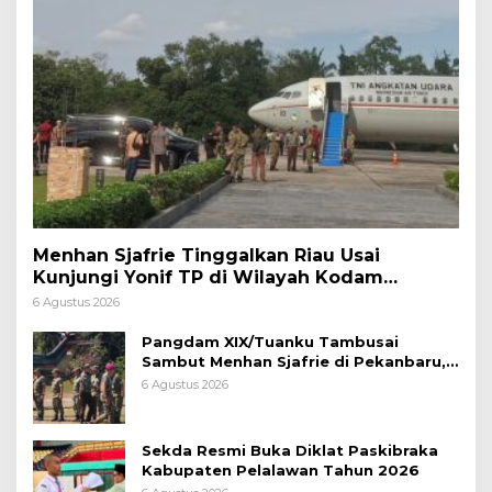
Menhan Sjafrie Tinggalkan Riau Usai
Kunjungi Yonif TP di Wilayah Kodam
XIX/Tuanku Tambusai
6 Agustus 2026
Pangdam XIX/Tuanku Tambusai
Sambut Menhan Sjafrie di Pekanbaru,
Ada Agenda Penting
6 Agustus 2026
Sekda Resmi Buka Diklat Paskibraka
Kabupaten Pelalawan Tahun 2026