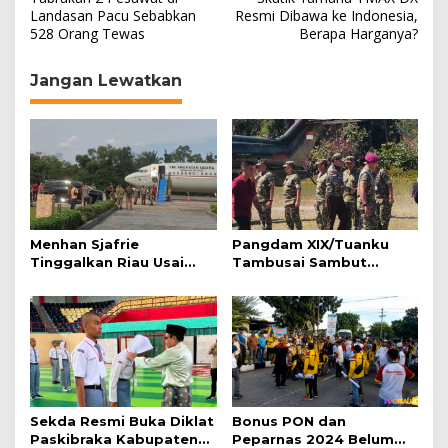
a
Landasan Pacu Sebabkan
Resmi Dibawa ke Indonesia,
528 Orang Tewas
Berapa Harganya?
v
i
Jangan Lewatkan
g
a
s
i
p
o
Menhan Sjafrie
Pangdam XIX/Tuanku
s
Tinggalkan Riau Usai
Tambusai Sambut
Kunjungi Yonif TP di
Menhan Sjafrie di
Wilayah Kodam
Pekanbaru, Ada Agenda
XIX/Tuanku Tambusai
Penting
Sekda Resmi Buka Diklat
Bonus PON dan
Paskibraka Kabupaten
Peparnas 2024 Belum