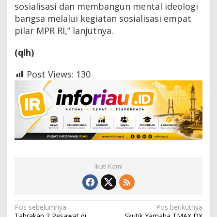
sosialisasi dan membangun mental ideologi
bangsa melalui kegiatan sosialisasi empat
pilar MPR RI,” lanjutnya.
(qlh)
Post Views:
130
Ikuti Kami
N
Pos sebelumnya
Pos berikutnya
Tabrakan 2 Pesawat di
Skutik Yamaha TMAX DX