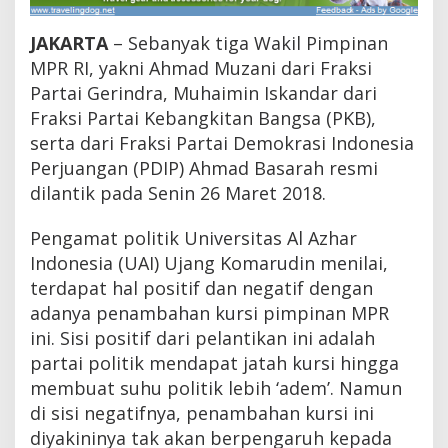
n
N
JAKARTA
– Sebanyak tiga Wakil Pimpinan
e
g
MPR RI, yakni Ahmad Muzani dari Fraksi
a
Partai Gerindra, Muhaimin Iskandar dari
t
Fraksi Partai Kebangkitan Bangsa (PKB),
i
f
serta dari Fraksi Partai Demokrasi Indonesia
P
Perjuangan (PDIP) Ahmad Basarah resmi
e
n
dilantik pada Senin 26 Maret 2018.
a
m
Pengamat politik Universitas Al Azhar
b
Indonesia (UAI) Ujang Komarudin menilai,
a
h
terdapat hal positif dan negatif dengan
a
adanya penambahan kursi pimpinan MPR
n
K
ini. Sisi positif dari pelantikan ini adalah
u
partai politik mendapat jatah kursi hingga
r
membuat suhu politik lebih ‘adem’. Namun
s
i
di sisi negatifnya, penambahan kursi ini
P
diyakininya tak akan berpengaruh kepada
i