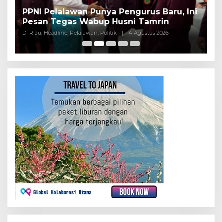
PPNI Pelalawan Punya Pengurus Baru, Ini
B
Pesan Tegas Wabup Husni Tamrin
P
Di Riau, Headline, Pelalawan, Politik
|
4 Agustus 2026
Di