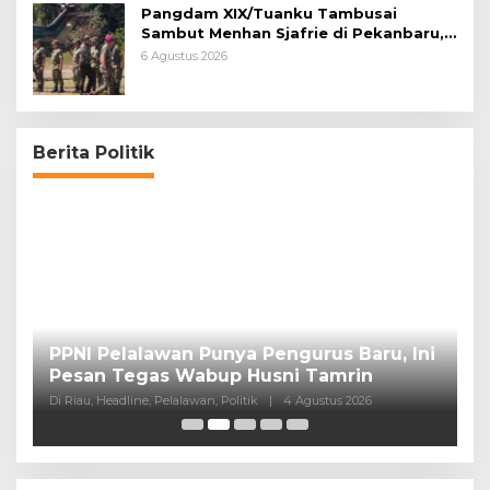
Pangdam XIX/Tuanku Tambusai
Sambut Menhan Sjafrie di Pekanbaru,
Ada Agenda Penting
6 Agustus 2026
Berita Politik
PPNI Pelalawan Punya Pengurus Baru, Ini
B
Pesan Tegas Wabup Husni Tamrin
P
Di Riau, Headline, Pelalawan, Politik
|
4 Agustus 2026
Di