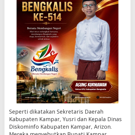
a
t
i
K
a
m
p
a
r
K
e
p
a
d
a
B
a
w
a
h
Seperti dikatakan Sekretaris Daerah
a
n
Kabupaten Kampar, Yusri dan Kepala Dinas
d
Diskominfo Kabupaten Kampar, Arizon.
a
Mereka menyebutkan Bupati Kampar
n