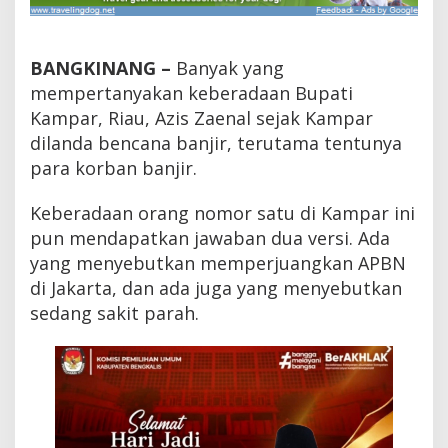
p
a
H
a
BANGKINANG –
Banyak yang
r
mempertanyakan keberadaan Bupati
i
Kampar, Riau, Azis Zaenal sejak Kampar
K
e
dilanda bencana banjir, terutama tentunya
d
para korban banjir.
e
p
a
Keberadaan orang nomor satu di Kampar ini
n
pun mendapatkan jawaban dua versi. Ada
,
yang menyebutkan memperjuangkan APBN
I
n
di Jakarta, dan ada juga yang menyebutkan
i
sedang sakit parah.
P
e
s
a
n
B
u
p