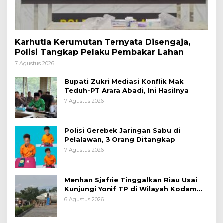
Karhutla Kerumutan Ternyata Disengaja,
Polisi Tangkap Pelaku Pembakar Lahan
7 Agustus 2026
Bupati Zukri Mediasi Konflik Mak
Teduh-PT Arara Abadi, Ini Hasilnya
7 Agustus 2026
Polisi Gerebek Jaringan Sabu di
Pelalawan, 3 Orang Ditangkap
7 Agustus 2026
Menhan Sjafrie Tinggalkan Riau Usai
Kunjungi Yonif TP di Wilayah Kodam
XIX/Tuanku Tambusai
6 Agustus 2026