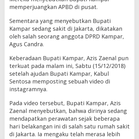
P
memperjuangkan APBD di pusat.
a
r
Sementara yang menyebutkan Bupati
a
K
Kampar sedang sakit di Jakarta, dikatakan
o
oleh salah seorang anggota DPRD Kampar,
r
b
Agus Candra.
a
n
Keberadaan Bupati Kampar, Azis Zaenal pun
B
terkuat pada malam ini, Sabtu (15/12/2018)
a
n
setelah ajudan Bupati Kampar, Kabul
j
Sentosa memposting sebuah video di
i
r
instagramnya.
Pada video tersebut, Bupati Kampar, Azis
Zaenal menyebutkan, bahwa dirinya sedang
mendapatkan perawatan sejak beberapa
hari belakangan ini di salah satu rumah sakit
di Jakarta. Ia mengaku telah merasa lebih