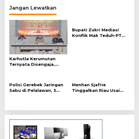
g
Jangan Lewatkan
a
s
Bupati Zukri Mediasi
i
Konflik Mak Teduh-PT
p
Arara Abadi, Ini Hasilnya
o
s
Karhutla Kerumutan
Ternyata Disengaja,
Polisi Tangkap Pelaku
Pembakar Lahan
Polisi Gerebek Jaringan
Menhan Sjafrie
Sabu di Pelalawan, 3
Tinggalkan Riau Usai
Orang Ditangkap
Kunjungi Yonif TP di
Wilayah Kodam
XIX/Tuanku Tambusai