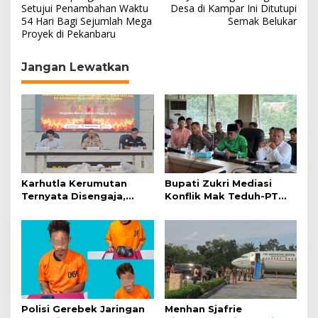
a
Setujui Penambahan Waktu
Desa di Kampar Ini Ditutupi
54 Hari Bagi Sejumlah Mega
Semak Belukar
v
Proyek di Pekanbaru
i
g
Jangan Lewatkan
a
s
i
p
o
s
Karhutla Kerumutan
Bupati Zukri Mediasi
Ternyata Disengaja,
Konflik Mak Teduh-PT
Polisi Tangkap Pelaku
Arara Abadi, Ini Hasilnya
Pembakar Lahan
Polisi Gerebek Jaringan
Menhan Sjafrie