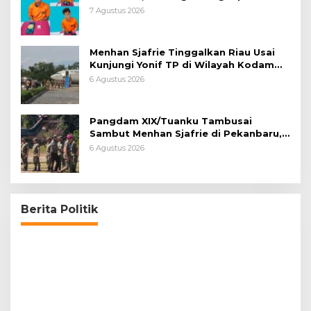
7 Agustus 2026
Menhan Sjafrie Tinggalkan Riau Usai
Kunjungi Yonif TP di Wilayah Kodam
XIX/Tuanku Tambusai
6 Agustus 2026
Pangdam XIX/Tuanku Tambusai
Sambut Menhan Sjafrie di Pekanbaru,
Ada Agenda Penting
6 Agustus 2026
Berita Politik