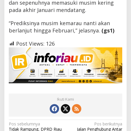
dan sepenuhnya memasuki musim kering
pada akhir Januari mendatang.
“Prediksinya musim kemarau nanti akan
berlanjut hingga Februari,” jelasnya.
(gs1)
Post Views:
126
Ikuti Kami
N
Pos sebelumnya
Pos berikutnya
Tidak Rampung, DPRD Riau
Jalan Penghubung Antar