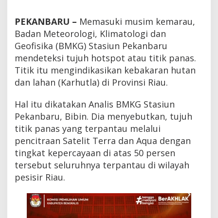
i
b
PEKANBARU –
Memasuki musim kemarau,
a
,
Badan Meteorologi, Klimatologi dan
B
Geofisika (BMKG) Stasiun Pekanbaru
M
mendeteksi tujuh hotspot atau titik panas.
K
G
Titik itu mengindikasikan kebakaran hutan
D
dan lahan (Karhutla) di Provinsi Riau.
e
t
e
Hal itu dikatakan Analis BMKG Stasiun
k
Pekanbaru, Bibin. Dia menyebutkan, tujuh
s
i
titik panas yang terpantau melalui
7
pencitraan Satelit Terra dan Aqua dengan
H
tingkat kepercayaan di atas 50 persen
o
t
tersebut seluruhnya terpantau di wilayah
s
pesisir Riau.
p
o
t
K
a