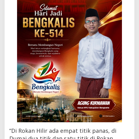
t
h
u
t
l
a
“Di Rokan Hilir ada empat titik panas, di
Dumai dua titik dan satu titik di Rokan