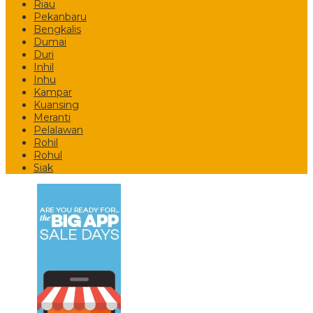
Riau
Pekanbaru
Bengkalis
Dumai
Duri
Inhil
Inhu
Kampar
Kuansing
Meranti
Pelalawan
Rohil
Rohul
Siak