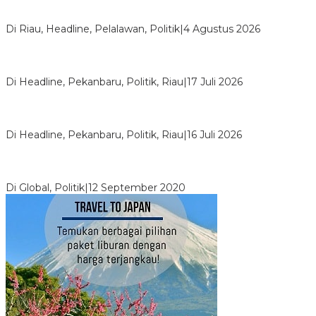
PPNI Pelalawan Punya Pengurus Baru, Ini Pesan Tegas
Wabup Husni Tamrin
Di Riau, Headline, Pelalawan, Politik
|
4 Agustus 2026
Bentrok Pendukung Dua Kader Golkar Pecah di DPRD Riau,
Ini Kronologinya
Di Headline, Pekanbaru, Politik, Riau
|
17 Juli 2026
LPPMI Resmi Lantik 150 Pengurus DPP, DPW dan DPD di
Pekanbaru
Di Headline, Pekanbaru, Politik, Riau
|
16 Juli 2026
Digembosi Orang Dalam, Ada Menteri Yang Ingin Ambil Alih
Kekuasaan Dari Jokowi
Di Global, Politik
|
12 September 2020