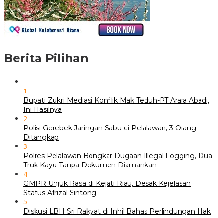
Berita Pilihan
1
Bupati Zukri Mediasi Konflik Mak Teduh-PT Arara Abadi,
Ini Hasilnya
2
Polisi Gerebek Jaringan Sabu di Pelalawan, 3 Orang
Ditangkap
3
Polres Pelalawan Bongkar Dugaan Illegal Logging, Dua
Truk Kayu Tanpa Dokumen Diamankan
4
GMPR Unjuk Rasa di Kejati Riau, Desak Kejelasan
Status Afrizal Sintong
5
Diskusi LBH Sri Rakyat di Inhil Bahas Perlindungan Hak