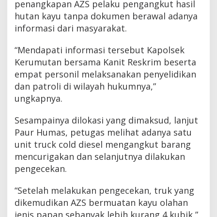
penangkapan AZS pelaku pengangkut hasil
n
hutan kayu tanpa dokumen berawal adanya
k
a
informasi dari masyarakat.
n
d
“Mendapati informasi tersebut Kapolsek
i
P
Kerumutan bersama Kanit Reskrim beserta
e
empat personil melaksanakan penyelidikan
l
a
dan patroli di wilayah hukumnya,”
l
ungkapnya.
a
w
Sesampainya dilokasi yang dimaksud, lanjut
a
n
Paur Humas, petugas melihat adanya satu
unit truck cold diesel mengangkut barang
mencurigakan dan selanjutnya dilakukan
pengecekan.
“Setelah melakukan pengecekan, truk yang
dikemudikan AZS bermuatan kayu olahan
jenis papan sebanyak lebih kurang 4 kubik,”