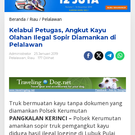
Beranda
/
Riau
/
Pelalawan
K
e
Kelabui Petugas, Angkut Kayu
l
a
Olahan Ilegal Sopir Diamankan di
b
Pelalawan
u
i
Administrator
25 Januari 2019
P
Pelalawan
,
Riau
177 Dilihat
e
t
u
g
a
s
,
A
Truk bermuatan kayu tanpa dokumen yang
n
diamankan Polsek Kerumutan
g
k
PANGKALAN KERINCI –
Polsek Kerumutan
u
amankan sopir truk pemgangkut kayu
t
diduga hasil ilegal logging di Lubuk Pulai
K