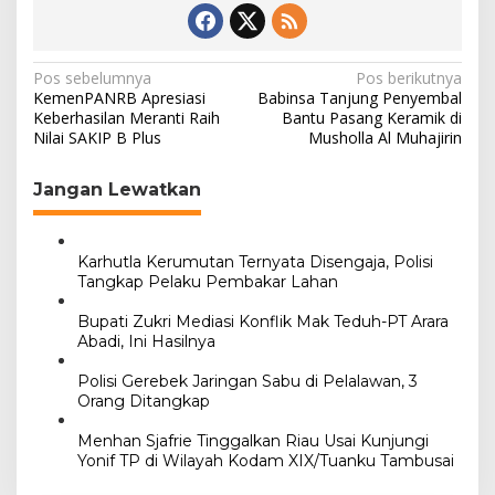
N
Pos sebelumnya
Pos berikutnya
KemenPANRB Apresiasi
Babinsa Tanjung Penyembal
a
Keberhasilan Meranti Raih
Bantu Pasang Keramik di
Nilai SAKIP B Plus
Musholla Al Muhajirin
v
i
Jangan Lewatkan
g
a
s
Karhutla Kerumutan Ternyata Disengaja, Polisi
Tangkap Pelaku Pembakar Lahan
i
Bupati Zukri Mediasi Konflik Mak Teduh-PT Arara
p
Abadi, Ini Hasilnya
o
Polisi Gerebek Jaringan Sabu di Pelalawan, 3
s
Orang Ditangkap
Menhan Sjafrie Tinggalkan Riau Usai Kunjungi
Yonif TP di Wilayah Kodam XIX/Tuanku Tambusai