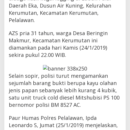
a
Daerah Eka, Dusun Air Kuning, Kelurahan
y
Kerumutan, Kecamatan Kerumutan,
u
O
Pelalawan.
l
a
AZS pria 31 tahun, warga Desa Beringin
h
Makmur, Kecamatan Kerumutan ini
a
n
diamankan pada hari Kamis (24/1/2019)
I
sekira pukul 22.00 WIB.
l
e
g
a
Selain sopir, polisi turut mengamankan
l
S
sejumlah barang bukti berupa kayu olahan
o
jenis papan sebanyak lebih kurang 4 kubik,
p
satu unit truck cold diesel Mitshubisi PS 100
i
r
bernomor polisi BM 8527 AC.
D
i
Paur Humas Polres Pelalawan, Ipda
a
m
Leonardo S, Jumat (25/1/2019) menjelaskan,
a