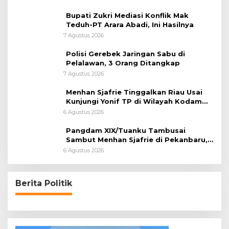
Bupati Zukri Mediasi Konflik Mak
Teduh-PT Arara Abadi, Ini Hasilnya
7 Agustus 2026
Polisi Gerebek Jaringan Sabu di
Pelalawan, 3 Orang Ditangkap
7 Agustus 2026
Menhan Sjafrie Tinggalkan Riau Usai
Kunjungi Yonif TP di Wilayah Kodam
XIX/Tuanku Tambusai
6 Agustus 2026
Pangdam XIX/Tuanku Tambusai
Sambut Menhan Sjafrie di Pekanbaru,
Ada Agenda Penting
6 Agustus 2026
Berita Politik