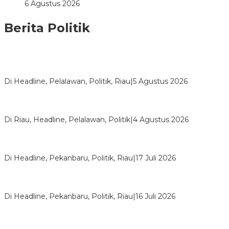
6 Agustus 2026
Berita Politik
HMI Pelalawan “Semprot” DPRD, Soroti Pengawasan Rumah
Sakit yang Mandul
Di Headline, Pelalawan, Politik, Riau
|
5 Agustus 2026
PPNI Pelalawan Punya Pengurus Baru, Ini Pesan Tegas
Wabup Husni Tamrin
Di Riau, Headline, Pelalawan, Politik
|
4 Agustus 2026
Bentrok Pendukung Dua Kader Golkar Pecah di DPRD Riau,
Ini Kronologinya
Di Headline, Pekanbaru, Politik, Riau
|
17 Juli 2026
LPPMI Resmi Lantik 150 Pengurus DPP, DPW dan DPD di
Pekanbaru
Di Headline, Pekanbaru, Politik, Riau
|
16 Juli 2026
Digembosi Orang Dalam, Ada Menteri Yang Ingin Ambil Alih
Kekuasaan Dari Jokowi