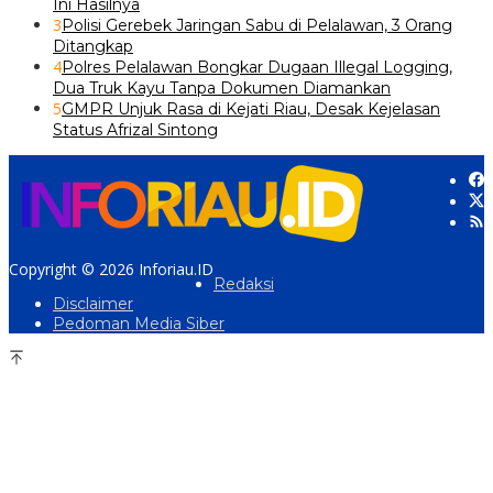
Ini Hasilnya
3
Polisi Gerebek Jaringan Sabu di Pelalawan, 3 Orang
Ditangkap
4
Polres Pelalawan Bongkar Dugaan Illegal Logging,
Dua Truk Kayu Tanpa Dokumen Diamankan
5
GMPR Unjuk Rasa di Kejati Riau, Desak Kejelasan
Status Afrizal Sintong
Copyright © 2026 Inforiau.ID
Redaksi
Disclaimer
Pedoman Media Siber