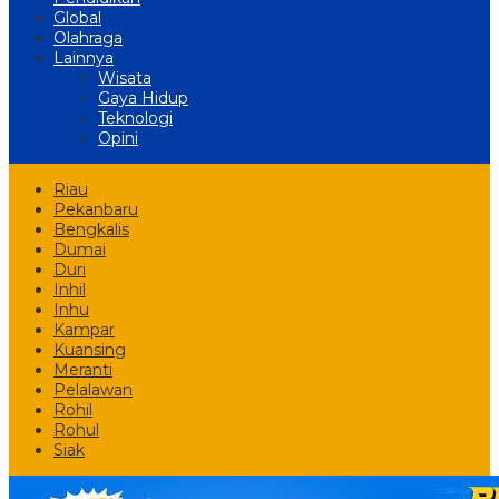
Global
Olahraga
Lainnya
Wisata
Gaya Hidup
Teknologi
Opini
Riau
Pekanbaru
Bengkalis
Dumai
Duri
Inhil
Inhu
Kampar
Kuansing
Meranti
Pelalawan
Rohil
Rohul
Siak