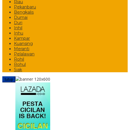
Riau
Pekanbaru
Bengkalis
Dumai
Duri
Inhil
Inhu
Kampar
Kuansing
Meranti
Pelalawan
Rohil
Rohul
Siak
tutup