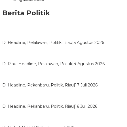
Berita Politik
HMI Pelalawan “Semprot” DPRD, Soroti Pengawasan Rumah
Sakit yang Mandul
Di Headline, Pelalawan, Politik, Riau
|
5 Agustus 2026
PPNI Pelalawan Punya Pengurus Baru, Ini Pesan Tegas
Wabup Husni Tamrin
Di Riau, Headline, Pelalawan, Politik
|
4 Agustus 2026
Bentrok Pendukung Dua Kader Golkar Pecah di DPRD Riau,
Ini Kronologinya
Di Headline, Pekanbaru, Politik, Riau
|
17 Juli 2026
LPPMI Resmi Lantik 150 Pengurus DPP, DPW dan DPD di
Pekanbaru
Di Headline, Pekanbaru, Politik, Riau
|
16 Juli 2026
Digembosi Orang Dalam, Ada Menteri Yang Ingin Ambil Alih
Kekuasaan Dari Jokowi