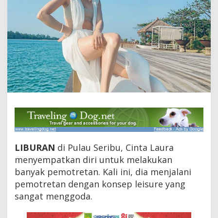
a
P
a
m
e
r
R
o
t
i
S
o
b
e
k
,
B
LIBURAN
di Pulau Seribu, Cinta Laura
i
menyempatkan diri untuk melakukan
k
banyak pemotretan. Kali ini, dia menjalani
i
n
pemotretan dengan konsep leisure yang
C
sangat menggoda.
o
w
o