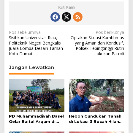
Ikuti Kami
N
Pos sebelumnya
Pos berikutnya
Sisihkan Universitas Riau,
Ciptakan Situasi Kamtibmas
a
Politeknik Negeri Bengkalis
yang Aman dan Kondusif,
Juara Lomba Desain Taman
Polsek Tebingtinggi Rutin
v
Kota Dumai
Lakukan Patroli
i
g
Jangan Lewatkan
a
s
i
p
o
s
PD Muhammadiyah Basel
Heboh Gundukan Tanah
Gelar Baitul Arqam di
di Lokasi 3 Bocah Hilang
Toboali
di Langkat