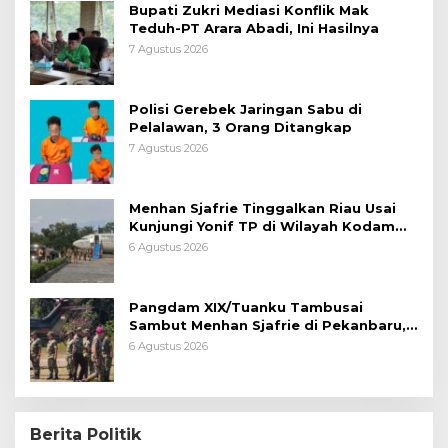
Bupati Zukri Mediasi Konflik Mak
Teduh-PT Arara Abadi, Ini Hasilnya
7 Agustus 2026
Polisi Gerebek Jaringan Sabu di
Pelalawan, 3 Orang Ditangkap
7 Agustus 2026
Menhan Sjafrie Tinggalkan Riau Usai
Kunjungi Yonif TP di Wilayah Kodam
XIX/Tuanku Tambusai
6 Agustus 2026
Pangdam XIX/Tuanku Tambusai
Sambut Menhan Sjafrie di Pekanbaru,
Ada Agenda Penting
6 Agustus 2026
Berita Politik