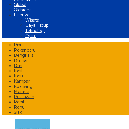
Global
Olahraga
Lainnya
Wisata
Gaya Hidup
Teknologi
Opini
Riau
Pekanbaru
Bengkalis
Dumai
Duri
Inhil
Inhu
Kampar
Kuansing
Meranti
Pelalawan
Rohil
Rohul
Siak