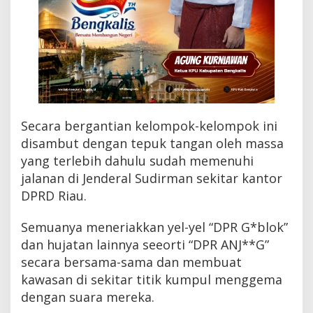
n
d
e
r
a
l
S
u
d
i
Secara bergantian kelompok-kelompok ini
r
disambut dengan tepuk tangan oleh massa
m
yang terlebih dahulu sudah memenuhi
a
n
jalanan di Jenderal Sudirman sekitar kantor
M
DPRD Riau.
e
n
g
Semuanya meneriakkan yel-yel “DPR G*blok”
g
dan hujatan lainnya seeorti “DPR ANJ**G”
e
secara bersama-sama dan membuat
m
a
kawasan di sekitar titik kumpul menggema
dengan suara mereka.