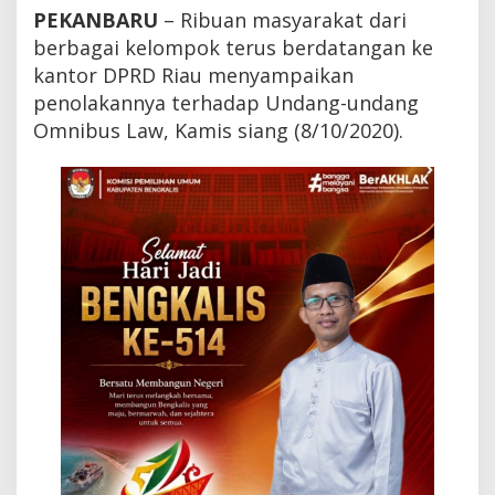
i
PEKANBARU
– Ribuan masyarakat dari
a
berbagai kelompok terus berdatangan ke
k
k
kantor DPRD Riau menyampaikan
a
penolakannya terhadap Undang-undang
n
Omnibus Law, Kamis siang (8/10/2020).
"
D
P
R
G
*
B
L
O
K
"
,
J
a
l
a
n
J
e