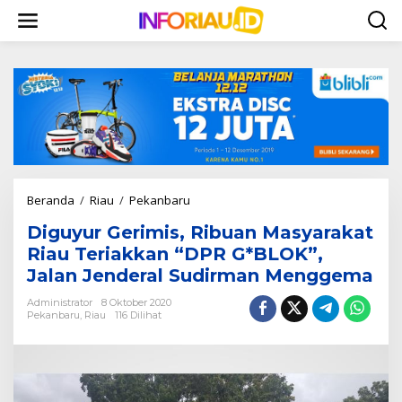
L
e
w
a
t
i
k
e
k
o
n
t
Beranda
/
Riau
/
Pekanbaru
D
e
i
n
Diguyur Gerimis, Ribuan Masyarakat
g
u
Riau Teriakkan “DPR G*BLOK”,
y
Jalan Jenderal Sudirman Menggema
u
r
Administrator
8 Oktober 2020
G
Pekanbaru
,
Riau
116 Dilihat
e
r
i
m
i