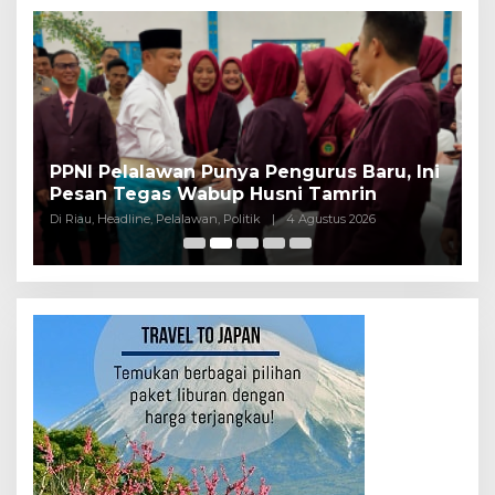
PPNI Pelalawan Punya Pengurus Baru, Ini
B
Pesan Tegas Wabup Husni Tamrin
P
Di Riau, Headline, Pelalawan, Politik
|
4 Agustus 2026
Di