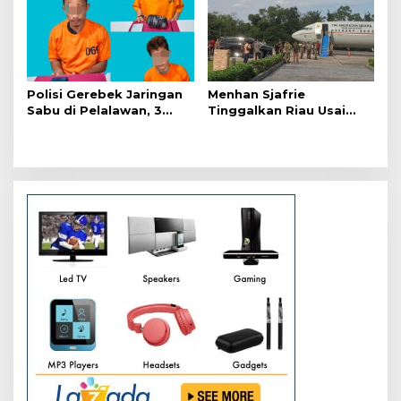
Polisi Gerebek Jaringan
Menhan Sjafrie
Sabu di Pelalawan, 3
Tinggalkan Riau Usai
Orang Ditangkap
Kunjungi Yonif TP di
Wilayah Kodam
XIX/Tuanku Tambusai