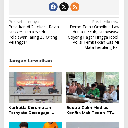
N
Pos sebelumnya
Pos berikutnya
Pusatkan di 2 Lokasi, Razia
Demo Tolak Omnibus Law
a
Masker Hari Ke-3 di
di Riau Ricuh, Mahasiswa
Pelalawan Jaring 25 Orang
Goyang Pagar Hingga Jebol,
v
Pelanggar
Polisi Tembakkan Gas Air
i
Mata Berulang Kali
g
Jangan Lewatkan
a
s
i
p
o
s
Karhutla Kerumutan
Bupati Zukri Mediasi
Ternyata Disengaja,
Konflik Mak Teduh-PT
Polisi Tangkap Pelaku
Arara Abadi, Ini Hasilnya
Pembakar Lahan