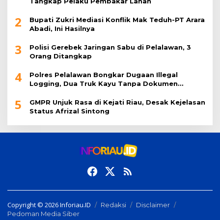
Tangkap Pelaku Pembakar Lahan
2
Bupati Zukri Mediasi Konflik Mak Teduh-PT Arara
Abadi, Ini Hasilnya
3
Polisi Gerebek Jaringan Sabu di Pelalawan, 3
Orang Ditangkap
4
Polres Pelalawan Bongkar Dugaan Illegal
Logging, Dua Truk Kayu Tanpa Dokumen
Diamankan
5
GMPR Unjuk Rasa di Kejati Riau, Desak Kejelasan
Status Afrizal Sintong
Copyright © 2026 Inforiau.ID
Redaksi
Disclaimer
Pedoman Media Siber