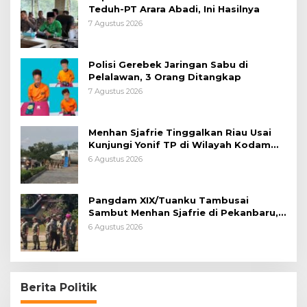
Teduh-PT Arara Abadi, Ini Hasilnya
7 Agustus 2026
Polisi Gerebek Jaringan Sabu di
Pelalawan, 3 Orang Ditangkap
7 Agustus 2026
Menhan Sjafrie Tinggalkan Riau Usai
Kunjungi Yonif TP di Wilayah Kodam
XIX/Tuanku Tambusai
6 Agustus 2026
Pangdam XIX/Tuanku Tambusai
Sambut Menhan Sjafrie di Pekanbaru,
Ada Agenda Penting
6 Agustus 2026
Berita Politik