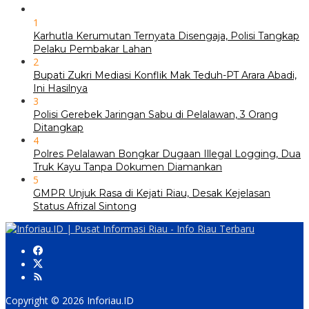
1
Karhutla Kerumutan Ternyata Disengaja, Polisi Tangkap
Pelaku Pembakar Lahan
2
Bupati Zukri Mediasi Konflik Mak Teduh-PT Arara Abadi,
Ini Hasilnya
3
Polisi Gerebek Jaringan Sabu di Pelalawan, 3 Orang
Ditangkap
4
Polres Pelalawan Bongkar Dugaan Illegal Logging, Dua
Truk Kayu Tanpa Dokumen Diamankan
5
GMPR Unjuk Rasa di Kejati Riau, Desak Kejelasan
Status Afrizal Sintong
Copyright © 2026 Inforiau.ID