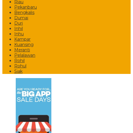
Riau
Pekanbaru
Bengkalis
Dumai
Duri
Inhil
Inhu
Kampar
Kuansing
Meranti
Pelalawan
Rohil
Rohul
Siak