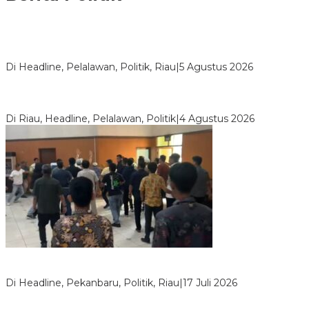
HMI Pelalawan “Semprot” DPRD, Soroti Pengawasan Rumah
Sakit yang Mandul
Di Headline, Pelalawan, Politik, Riau
|
5 Agustus 2026
PPNI Pelalawan Punya Pengurus Baru, Ini Pesan Tegas
Wabup Husni Tamrin
Di Riau, Headline, Pelalawan, Politik
|
4 Agustus 2026
Bentrok Pendukung Dua Kader Golkar Pecah di DPRD Riau,
Ini Kronologinya
Di Headline, Pekanbaru, Politik, Riau
|
17 Juli 2026