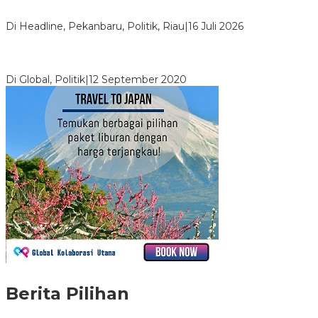
LPPMI Resmi Lantik 150 Pengurus DPP, DPW dan DPD di
Pekanbaru
Di Headline, Pekanbaru, Politik, Riau
|
16 Juli 2026
Digembosi Orang Dalam, Ada Menteri Yang Ingin Ambil Alih
Kekuasaan Dari Jokowi
Di Global, Politik
|
12 September 2020
Berita Pilihan