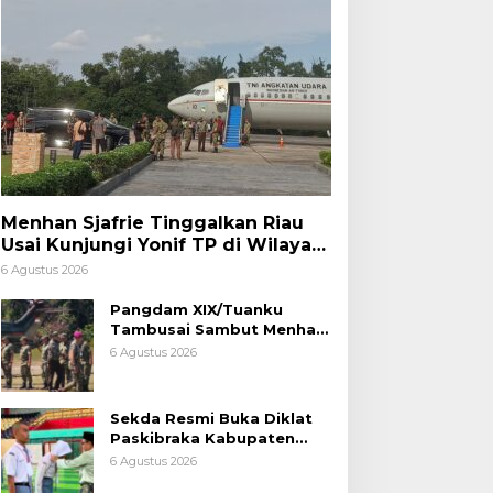
Menhan Sjafrie Tinggalkan Riau
Usai Kunjungi Yonif TP di Wilayah
Kodam XIX/Tuanku Tambusai
6 Agustus 2026
Pangdam XIX/Tuanku
Tambusai Sambut Menhan
Sjafrie di Pekanbaru, Ada
6 Agustus 2026
Agenda Penting
Sekda Resmi Buka Diklat
Paskibraka Kabupaten
Pelalawan Tahun 2026
6 Agustus 2026