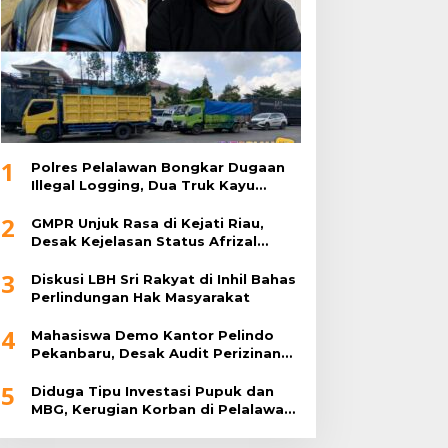
1
Polres Pelalawan Bongkar Dugaan
Illegal Logging, Dua Truk Kayu
Tanpa Dokumen Diamankan
2
GMPR Unjuk Rasa di Kejati Riau,
Desak Kejelasan Status Afrizal
Sintong
3
Diskusi LBH Sri Rakyat di Inhil Bahas
Perlindungan Hak Masyarakat
4
Mahasiswa Demo Kantor Pelindo
Pekanbaru, Desak Audit Perizinan
Perusahaan di Perawang
5
Diduga Tipu Investasi Pupuk dan
MBG, Kerugian Korban di Pelalawan
Rp2 Miliar