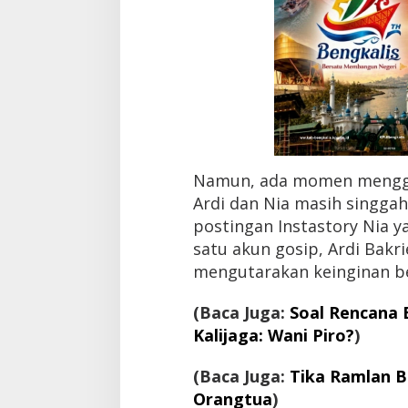
h
a
n
i
M
i
n
t
a
B
e
Namun, ada momen menggel
l
Ardi dan Nia masih singgah 
a
postingan Instastory Nia y
n
j
satu akun gosip, Ardi Bakri
a
mengutarakan keinginan bel
L
a
g
(Baca Juga:
Soal Rencana 
i
Kalijaga: Wani Piro?
)
(Baca Juga:
Tika Ramlan B
Orangtua
)