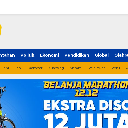
ntahan
Politik
Ekonomi
Pendidikan
Global
Olahr
Inhil
Inhu
Kampar
Kuansing
Meranti
Pelalawan
Rohil
R