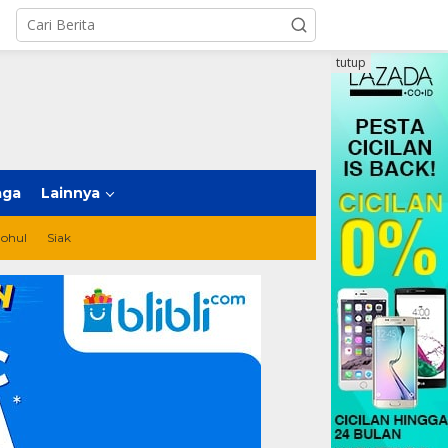
tutup
aga
Lainnya
ohul
Siak