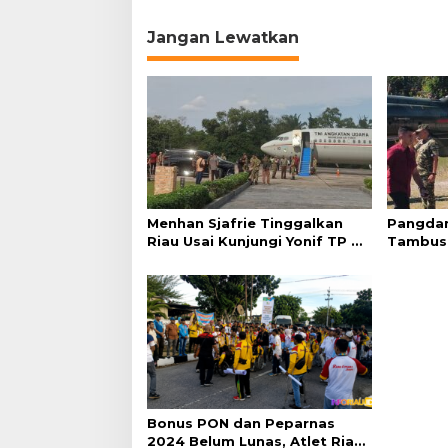
v
Jangan Lewatkan
i
g
a
s
i
p
o
Menhan Sjafrie Tinggalkan
Pangdam
s
Riau Usai Kunjungi Yonif TP di
Tambus
Wilayah Kodam XIX/Tuanku
Sjafrie 
Tambusai
Agenda 
Bonus PON dan Peparnas
2024 Belum Lunas, Atlet Riau