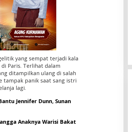
itik yang sempat terjadi kala
di Paris. Terlihat dalam
ang ditampilkan ulang di salah
e tampak panik saat sang istri
anja lagi.
Bantu Jennifer Dunn, Sunan
HMI Pelalawan “Semprot”
DPRD, Soroti Pengawasan
angga Anaknya Warisi Bakat
Rumah Sakit yang Mandul
Di Headline, Pelalawan, Politik, Riau
|
5 Agustus
2026