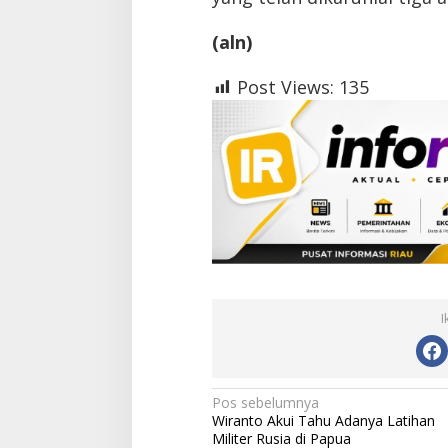
(aln)
Post Views:
135
I
N
Pos sebelumnya
Wiranto Akui Tahu Adanya Latihan
a
Militer Rusia di Papua