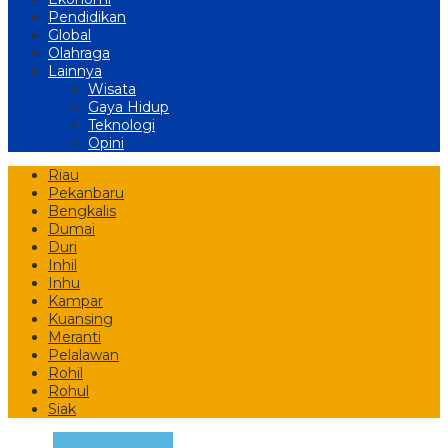
Pendidikan
Global
Olahraga
Lainnya
Wisata
Gaya Hidup
Teknologi
Opini
Riau
Pekanbaru
Bengkalis
Dumai
Duri
Inhil
Inhu
Kampar
Kuansing
Meranti
Pelalawan
Rohil
Rohul
Siak