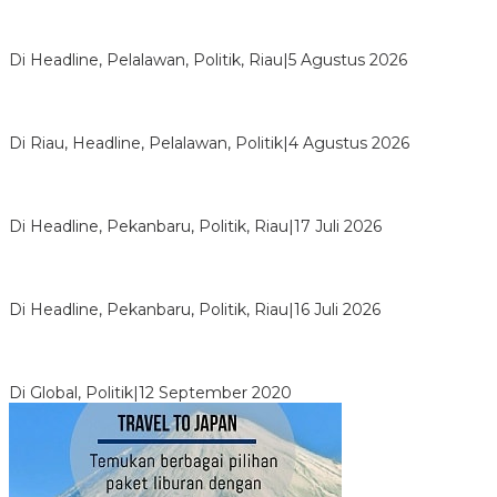
HMI Pelalawan “Semprot” DPRD, Soroti Pengawasan Rumah
Sakit yang Mandul
Di Headline, Pelalawan, Politik, Riau
|
5 Agustus 2026
PPNI Pelalawan Punya Pengurus Baru, Ini Pesan Tegas
Wabup Husni Tamrin
Di Riau, Headline, Pelalawan, Politik
|
4 Agustus 2026
Bentrok Pendukung Dua Kader Golkar Pecah di DPRD Riau,
Ini Kronologinya
Di Headline, Pekanbaru, Politik, Riau
|
17 Juli 2026
LPPMI Resmi Lantik 150 Pengurus DPP, DPW dan DPD di
Pekanbaru
Di Headline, Pekanbaru, Politik, Riau
|
16 Juli 2026
Digembosi Orang Dalam, Ada Menteri Yang Ingin Ambil Alih
Kekuasaan Dari Jokowi
Di Global, Politik
|
12 September 2020