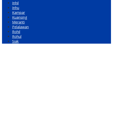
Inhil
Inhu
Kampar
Kuansing
Meranti
Pelalawan
Rohil
Rohul
Siak