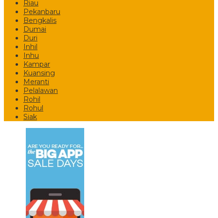
Riau
Pekanbaru
Bengkalis
Dumai
Duri
Inhil
Inhu
Kampar
Kuansing
Meranti
Pelalawan
Rohil
Rohul
Siak