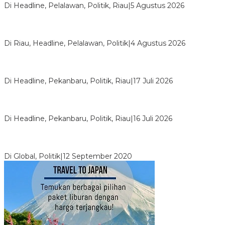
Di Headline, Pelalawan, Politik, Riau
|
5 Agustus 2026
PPNI Pelalawan Punya Pengurus Baru, Ini Pesan Tegas
Wabup Husni Tamrin
Di Riau, Headline, Pelalawan, Politik
|
4 Agustus 2026
Bentrok Pendukung Dua Kader Golkar Pecah di DPRD Riau,
Ini Kronologinya
Di Headline, Pekanbaru, Politik, Riau
|
17 Juli 2026
LPPMI Resmi Lantik 150 Pengurus DPP, DPW dan DPD di
Pekanbaru
Di Headline, Pekanbaru, Politik, Riau
|
16 Juli 2026
Digembosi Orang Dalam, Ada Menteri Yang Ingin Ambil Alih
Kekuasaan Dari Jokowi
Di Global, Politik
|
12 September 2020