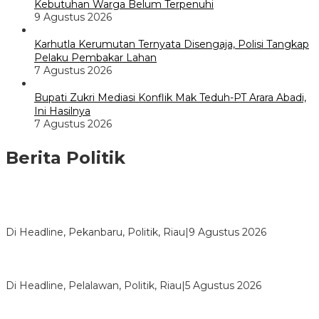
Kebutuhan Warga Belum Terpenuhi
9 Agustus 2026
Karhutla Kerumutan Ternyata Disengaja, Polisi Tangkap
Pelaku Pembakar Lahan
7 Agustus 2026
Bupati Zukri Mediasi Konflik Mak Teduh-PT Arara Abadi,
Ini Hasilnya
7 Agustus 2026
Berita Politik
HUT ke-69 Riau, SF Hariyanto Soroti Ekonomi hingga
Kemiskinan
Di Headline, Pekanbaru, Politik, Riau
|
9 Agustus 2026
HMI Pelalawan “Semprot” DPRD, Soroti Pengawasan Rumah
Sakit yang Mandul
Di Headline, Pelalawan, Politik, Riau
|
5 Agustus 2026
PPNI Pelalawan Punya Pengurus Baru, Ini Pesan Tegas