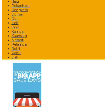
Riau
Pekanbaru
Bengkalis
Dumai
Duri
Inhil
Inhu
Kampar
Kuansing
Meranti
Pelalawan
Rohil
Rohul
Siak