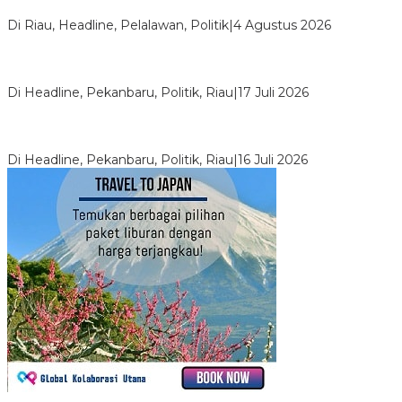
Wabup Husni Tamrin
Di Riau, Headline, Pelalawan, Politik
|
4 Agustus 2026
Bentrok Pendukung Dua Kader Golkar Pecah di DPRD Riau,
Ini Kronologinya
Di Headline, Pekanbaru, Politik, Riau
|
17 Juli 2026
LPPMI Resmi Lantik 150 Pengurus DPP, DPW dan DPD di
Pekanbaru
Di Headline, Pekanbaru, Politik, Riau
|
16 Juli 2026