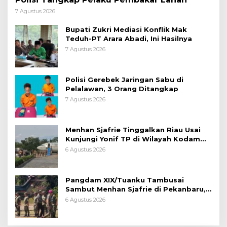
7 Agustus 2026
Bupati Zukri Mediasi Konflik Mak
Teduh-PT Arara Abadi, Ini Hasilnya
7 Agustus 2026
Polisi Gerebek Jaringan Sabu di
Pelalawan, 3 Orang Ditangkap
7 Agustus 2026
Menhan Sjafrie Tinggalkan Riau Usai
Kunjungi Yonif TP di Wilayah Kodam
XIX/Tuanku Tambusai
6 Agustus 2026
Pangdam XIX/Tuanku Tambusai
Sambut Menhan Sjafrie di Pekanbaru,
Ada Agenda Penting
6 Agustus 2026