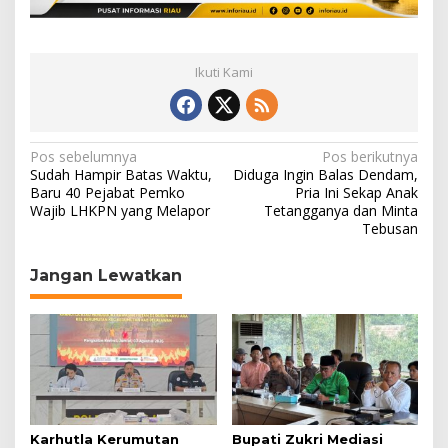
Ikuti Kami
N
Pos sebelumnya
Pos berikutnya
Sudah Hampir Batas Waktu,
Diduga Ingin Balas Dendam,
a
Baru 40 Pejabat Pemko
Pria Ini Sekap Anak
Wajib LHKPN yang Melapor
Tetangganya dan Minta
v
Tebusan
i
g
Jangan Lewatkan
a
s
i
p
o
s
Karhutla Kerumutan
Bupati Zukri Mediasi