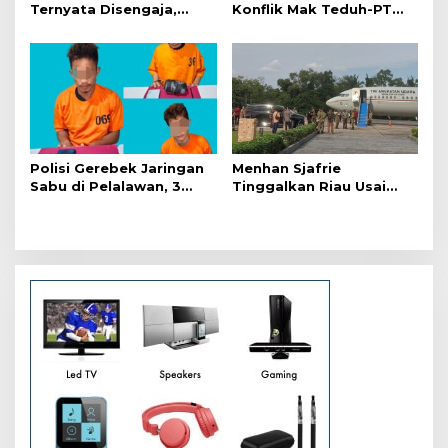
Ternyata Disengaja,
Konflik Mak Teduh-PT
Polisi Tangkap Pelaku
Arara Abadi, Ini Hasilnya
Pembakar Lahan
Polisi Gerebek Jaringan
Menhan Sjafrie
Sabu di Pelalawan, 3
Tinggalkan Riau Usai
Orang Ditangkap
Kunjungi Yonif TP di
Wilayah Kodam
XIX/Tuanku Tambusai