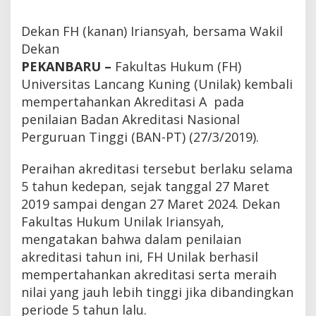
U
n
Dekan FH (kanan) Iriansyah, bersama Wakil
i
l
Dekan
a
PEKANBARU –
Fakultas Hukum (FH)
k
Universitas Lancang Kuning (Unilak) kembali
K
e
mempertahankan Akreditasi A pada
m
penilaian Badan Akreditasi Nasional
b
a
Perguruan Tinggi (BAN-PT) (27/3/2019).
l
i
Peraihan akreditasi tersebut berlaku selama
R
a
5 tahun kedepan, sejak tanggal 27 Maret
i
2019 sampai dengan 27 Maret 2024. Dekan
h
Fakultas Hukum Unilak Iriansyah,
A
k
mengatakan bahwa dalam penilaian
r
akreditasi tahun ini, FH Unilak berhasil
e
mempertahankan akreditasi serta meraih
d
i
nilai yang jauh lebih tinggi jika dibandingkan
t
periode 5 tahun lalu.
a