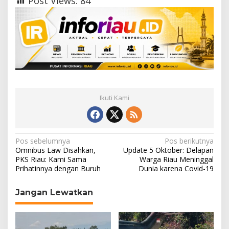
Post Views:
84
Ikuti Kami
N
Pos sebelumnya
Pos berikutnya
Omnibus Law Disahkan,
Update 5 Oktober: Delapan
a
PKS Riau: Kami Sama
Warga Riau Meninggal
Prihatinnya dengan Buruh
Dunia karena Covid-19
v
i
Jangan Lewatkan
g
a