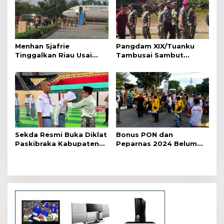
s
i
p
o
Menhan Sjafrie
Pangdam XIX/Tuanku
s
Tinggalkan Riau Usai
Tambusai Sambut
Kunjungi Yonif TP di
Menhan Sjafrie di
Wilayah Kodam
Pekanbaru, Ada Agenda
XIX/Tuanku Tambusai
Penting
Sekda Resmi Buka Diklat
Bonus PON dan
Paskibraka Kabupaten
Peparnas 2024 Belum
Pelalawan Tahun 2026
Lunas, Atlet Riau Gelar
Aksi Damai