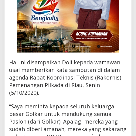
n
g
D
i
u
s
u
n
g
P
a
Hal ini disampaikan Doli kepada wartawan
r
usai memberikan kata sambutan di dalam
t
a
agenda Rapat Koordinasi Teknis (Rakornis)
i
Pemenangan Pilkada di Riau, Senin
(5/10/2020).
“Saya meminta kepada seluruh keluarga
besar Golkar untuk mendukung semua
Paslon (dari Golkar). Apalagi mereka yang
sudah diberi amanah, mereka yang sekarang