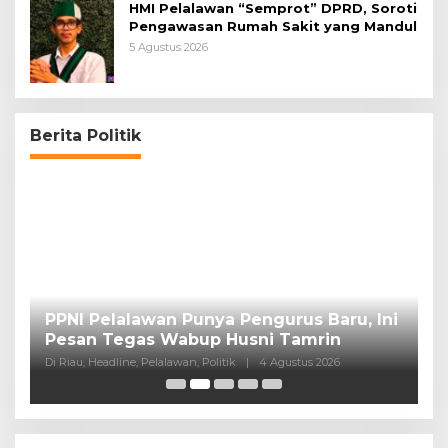
HMI Pelalawan “Semprot” DPRD, Soroti
Pengawasan Rumah Sakit yang Mandul
5 Agustus 2026
Berita Politik
PPNI Pelalawan Punya Pengurus Baru, Ini
B
Pesan Tegas Wabup Husni Tamrin
P
Di Riau, Headline, Pelalawan, Politik
|
4 Agustus 2026
Di