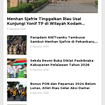
Menhan Sjafrie Tinggalkan Riau Usai
Kunjungi Yonif TP di Wilayah Kodam
XIX/Tuanku Tambusai
6 Agustus 2026
Pangdam XIX/Tuanku Tambusai
Sambut Menhan Sjafrie di Pekanbaru,
Ada Agenda Penting
6 Agustus 2026
Sekda Resmi Buka Diklat Paskibraka
Kabupaten Pelalawan Tahun 2026
6 Agustus 2026
Bonus PON dan Peparnas 2024 Belum
Lunas, Atlet Riau Gelar Aksi Damai
6 Agustus 2026