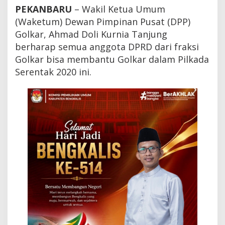
k
PEKANBARU
– Wakil Ketua Umum
a
(Waketum) Dewan Pimpinan Pusat (DPP)
r
W
Golkar, Ahmad Doli Kurnia Tanjung
a
berharap semua anggota DPRD dari fraksi
j
Golkar bisa membantu Golkar dalam Pilkada
i
b
Serentak 2020 ini.
M
e
n
a
n
g
k
a
n
P
a
s
l
o
n
y
a