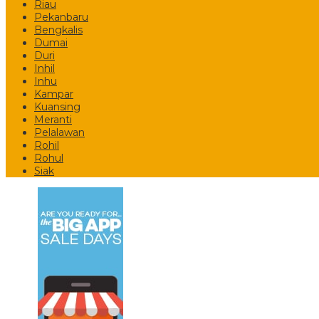
Riau
Pekanbaru
Bengkalis
Dumai
Duri
Inhil
Inhu
Kampar
Kuansing
Meranti
Pelalawan
Rohil
Rohul
Siak