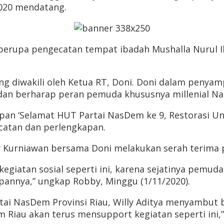
2020 mendatang.
l berupa pengecatan tempat ibadah Mushalla Nurul I
g diwakili oleh Ketua RT, Doni. Doni dalam penya
 dan berharap peran pemuda khususnya millenial Na
an ‘Selamat HUT Partai NasDem ke 9, Restorasi Unt
ecatan dan perlengkapan.
y Kurniawan bersama Doni melakukan serah terima p
egiatan sosial seperti ini, karena sejatinya pemud
pannya,” ungkap Robby, Minggu (1/11/2020).
ai NasDem Provinsi Riau, Willy Aditya menyambut ba
 Riau akan terus mensupport kegiatan seperti ini,”