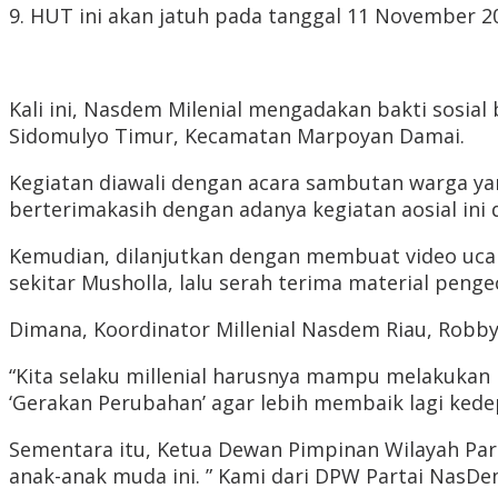
9. HUT ini akan jatuh pada tanggal 11 November 
Kali ini, Nasdem Milenial mengadakan bakti sosia
Sidomulyo Timur, Kecamatan Marpoyan Damai.
Kegiatan diawali dengan acara sambutan warga yan
berterimakasih dengan adanya kegiatan aosial ini
Kemudian, dilanjutkan dengan membuat video ucap
sekitar Musholla, lalu serah terima material peng
Dimana, Koordinator Millenial Nasdem Riau, Robb
“Kita selaku millenial harusnya mampu melakukan k
‘Gerakan Perubahan’ agar lebih membaik lagi kede
Sementara itu, Ketua Dewan Pimpinan Wilayah Part
anak-anak muda ini. ” Kami dari DPW Partai NasDem