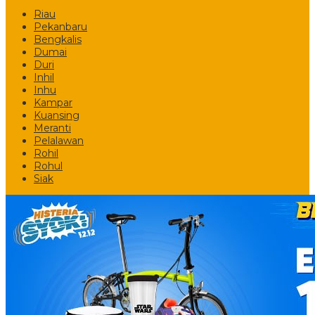
Riau
Pekanbaru
Bengkalis
Dumai
Duri
Inhil
Inhu
Kampar
Kuansing
Meranti
Pelalawan
Rohil
Rohul
Siak