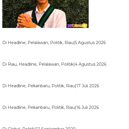
HMI Pelalawan “Semprot” DPRD, Soroti Pengawasan Rumah
Sakit yang Mandul
Di Headline, Pelalawan, Politik, Riau
|
5 Agustus 2026
PPNI Pelalawan Punya Pengurus Baru, Ini Pesan Tegas
Wabup Husni Tamrin
Di Riau, Headline, Pelalawan, Politik
|
4 Agustus 2026
Bentrok Pendukung Dua Kader Golkar Pecah di DPRD Riau,
Ini Kronologinya
Di Headline, Pekanbaru, Politik, Riau
|
17 Juli 2026
LPPMI Resmi Lantik 150 Pengurus DPP, DPW dan DPD di
Pekanbaru
Di Headline, Pekanbaru, Politik, Riau
|
16 Juli 2026
Digembosi Orang Dalam, Ada Menteri Yang Ingin Ambil Alih
Kekuasaan Dari Jokowi
Di Global, Politik
|
12 September 2020