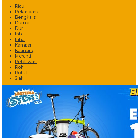
Riau
Pekanbaru
Bengkalis
Dumai
Duri
Inhil
Inhu
Kampar
Kuansing
Meranti
Pelalawan
Rohil
Rohul
Siak