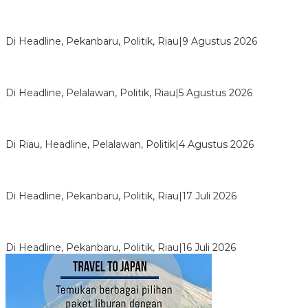
HUT ke-69 Riau, SF Hariyanto Soroti Ekonomi hingga
Kemiskinan
Di Headline, Pekanbaru, Politik, Riau
|
9 Agustus 2026
HMI Pelalawan “Semprot” DPRD, Soroti Pengawasan Rumah
Sakit yang Mandul
Di Headline, Pelalawan, Politik, Riau
|
5 Agustus 2026
PPNI Pelalawan Punya Pengurus Baru, Ini Pesan Tegas
Wabup Husni Tamrin
Di Riau, Headline, Pelalawan, Politik
|
4 Agustus 2026
Bentrok Pendukung Dua Kader Golkar Pecah di DPRD Riau,
Ini Kronologinya
Di Headline, Pekanbaru, Politik, Riau
|
17 Juli 2026
LPPMI Resmi Lantik 150 Pengurus DPP, DPW dan DPD di
Pekanbaru
Di Headline, Pekanbaru, Politik, Riau
|
16 Juli 2026