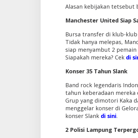
J
Alasan kebijakan tetsebut
a
g
Manchester United Siap 
a
N
a
Bursa transfer di klub-klub
t
Tidak hanya melepas, Man
a
siap menyambut 2 pemain b
l
Siapakah mereka? Cek
di si
Konser 35 Tahun Slank
Band rock legendaris Indon
tahun keberadaan mereka d
Grup yang dimotori Kaka d
menggelar konser di Gelora
konser Slank
di sini
.
2 Polisi Lampung Terper