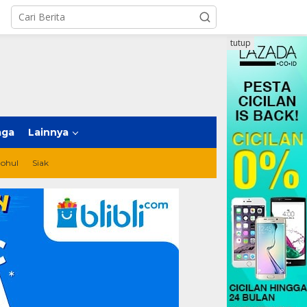
tutup
aga
Lainnya
ohul
Siak