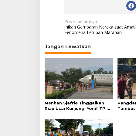
N
Pos sebelumnya
Inikah Gambaran Neraka saat Amati
a
Fenomena Letupan Matahari
v
Jangan Lewatkan
i
g
a
s
i
p
o
Menhan Sjafrie Tinggalkan
Pangdam
s
Riau Usai Kunjungi Yonif TP di
Tambus
Wilayah Kodam XIX/Tuanku
Sjafrie 
Tambusai
Agenda 