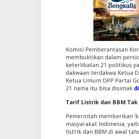
d
a
n
P
o
l
i
s
Komisi Pemberantasan Kor
i
L
membuktikan dalam persi
a
keterlibatan 21 politikus 
m
p
dakwaan terdakwa Ketua D
u
Ketua Umum DPP Partai Gol
n
21 nama itu bisa disimak
di
g
M
e
Tarif Listrik dan BBM Tak
s
u
Pemerintah memberikan ‘ka
m
S
masyarakat Indonesia, yait
a
listrik dan BBM di awal tah
a
t