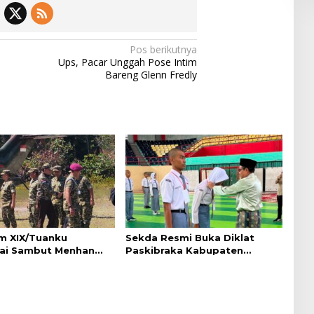
Pos berikutnya
Ups, Pacar Unggah Pose Intim
Bareng Glenn Fredly
 XIX/Tuanku
Sekda Resmi Buka Diklat
ai Sambut Menhan
Paskibraka Kabupaten
di Pekanbaru, Ada
Pelalawan Tahun 2026
Penting