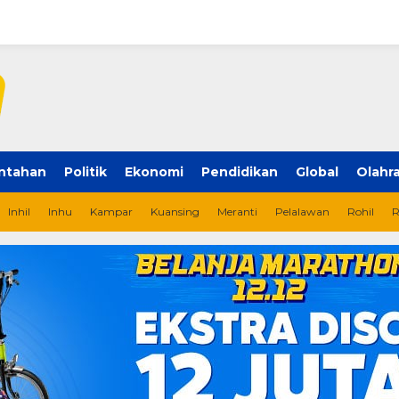
ntahan
Politik
Ekonomi
Pendidikan
Global
Olahr
Inhil
Inhu
Kampar
Kuansing
Meranti
Pelalawan
Rohil
R