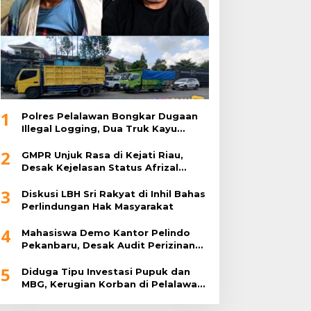
1
Polres Pelalawan Bongkar Dugaan
Illegal Logging, Dua Truk Kayu
Tanpa Dokumen Diamankan
2
GMPR Unjuk Rasa di Kejati Riau,
Desak Kejelasan Status Afrizal
Sintong
3
Diskusi LBH Sri Rakyat di Inhil Bahas
Perlindungan Hak Masyarakat
4
Mahasiswa Demo Kantor Pelindo
Pekanbaru, Desak Audit Perizinan
Perusahaan di Perawang
5
Diduga Tipu Investasi Pupuk dan
MBG, Kerugian Korban di Pelalawan
Rp2 Miliar