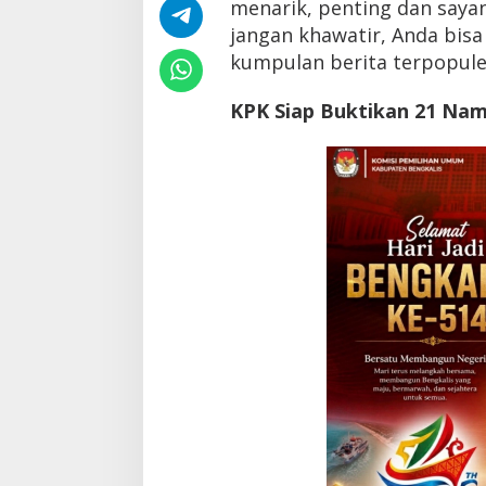
menarik, penting dan saya
a
,
jangan khawatir, Anda bis
T
kumpulan berita terpopuler
a
r
KPK Siap Buktikan 21 Na
i
f
L
i
s
t
r
i
k
&
B
B
M
T
a
k
N
a
i
k