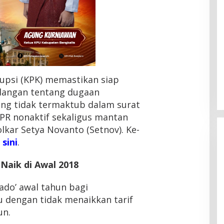
upsi (KPK) memastikan siap
dangan tentang dugaan
yang tidak termaktub dalam surat
PR nonaktif sekaligus mantan
kar Setya Novanto (Setnov). Ke-
 sini
.
 Naik di Awal 2018
do’ awal tahun bagi
HMI Pelalawan “Semprot”
DPRD, Soroti Pengawasan
u dengan tidak menaikkan tarif
Rumah Sakit yang Mandul
Di Headline, Pelalawan, Politik, Riau
|
5 Agustus
un.
2026