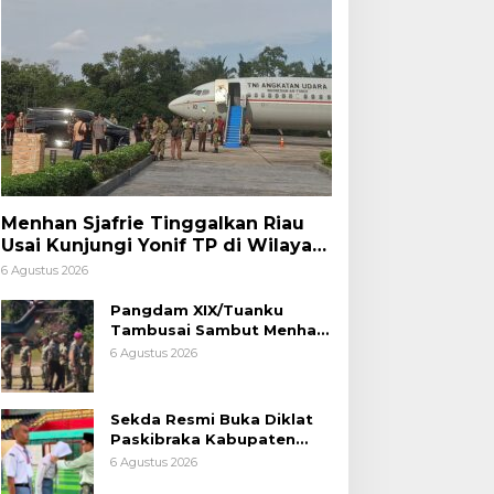
Menhan Sjafrie Tinggalkan Riau
Usai Kunjungi Yonif TP di Wilayah
Kodam XIX/Tuanku Tambusai
6 Agustus 2026
Pangdam XIX/Tuanku
Tambusai Sambut Menhan
Sjafrie di Pekanbaru, Ada
6 Agustus 2026
Agenda Penting
Sekda Resmi Buka Diklat
Paskibraka Kabupaten
Pelalawan Tahun 2026
6 Agustus 2026