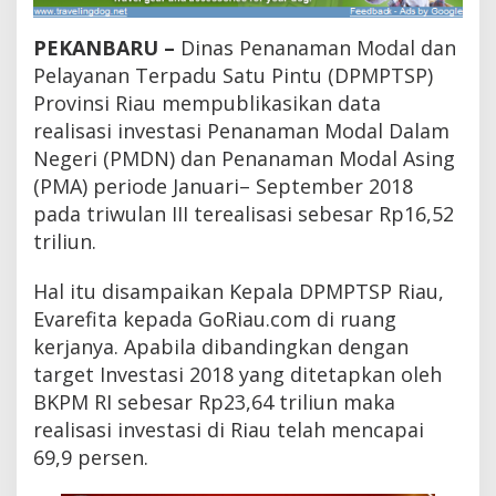
1
8
PEKANBARU –
Dinas Penanaman Modal dan
,
R
Pelayanan Terpadu Satu Pintu (DPMPTSP)
e
Provinsi Riau mempublikasikan data
a
realisasi investasi Penanaman Modal Dalam
l
i
Negeri (PMDN) dan Penanaman Modal Asing
s
(PMA) periode Januari– September 2018
a
s
pada triwulan III terealisasi sebesar Rp16,52
i
triliun.
I
n
Hal itu disampaikan Kepala DPMPTSP Riau,
v
e
Evarefita kepada GoRiau.com di ruang
s
kerjanya. Apabila dibandingkan dengan
t
a
target Investasi 2018 yang ditetapkan oleh
s
BKPM RI sebesar Rp23,64 triliun maka
i
realisasi investasi di Riau telah mencapai
C
a
69,9 persen.
p
a