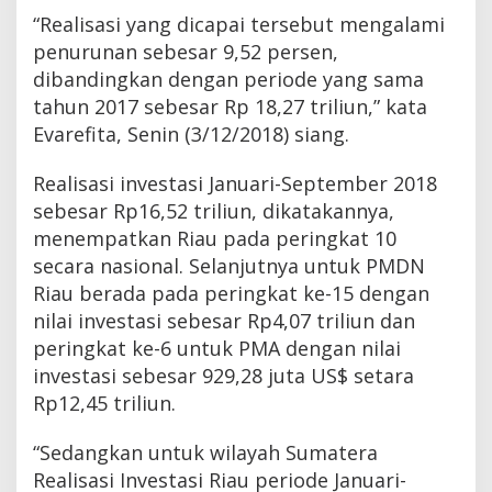
3
“Realisasi yang dicapai tersebut mengalami
s
penurunan sebesar 9,52 persen,
e
-
dibandingkan dengan periode yang sama
S
tahun 2017 sebesar Rp 18,27 triliun,” kata
u
Evarefita, Senin (3/12/2018) siang.
m
a
t
Realisasi investasi Januari-September 2018
e
sebesar Rp16,52 triliun, dikatakannya,
r
a
menempatkan Riau pada peringkat 10
secara nasional. Selanjutnya untuk PMDN
Riau berada pada peringkat ke-15 dengan
nilai investasi sebesar Rp4,07 triliun dan
peringkat ke-6 untuk PMA dengan nilai
investasi sebesar 929,28 juta US$ setara
Rp12,45 triliun.
“Sedangkan untuk wilayah Sumatera
Realisasi Investasi Riau periode Januari-