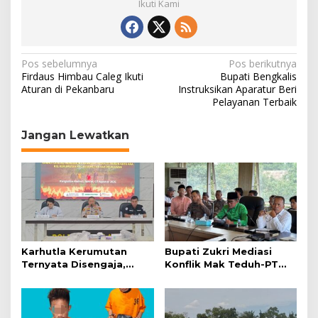
Ikuti Kami
N
Pos sebelumnya
Pos berikutnya
Firdaus Himbau Caleg Ikuti
Bupati Bengkalis
a
Aturan di Pekanbaru
Instruksikan Aparatur Beri
Pelayanan Terbaik
v
i
Jangan Lewatkan
g
a
s
i
p
o
Karhutla Kerumutan
Bupati Zukri Mediasi
s
Ternyata Disengaja,
Konflik Mak Teduh-PT
Polisi Tangkap Pelaku
Arara Abadi, Ini Hasilnya
Pembakar Lahan