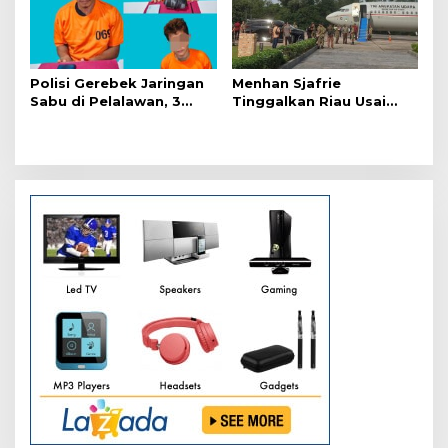
Polisi Gerebek Jaringan
Menhan Sjafrie
Sabu di Pelalawan, 3
Tinggalkan Riau Usai
Orang Ditangkap
Kunjungi Yonif TP di
Wilayah Kodam
XIX/Tuanku Tambusai