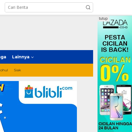
tutup
aga
Lainnya
ohul
Siak