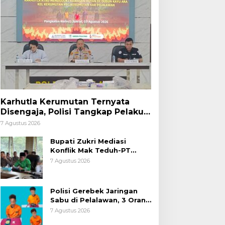
Karhutla Kerumutan Ternyata
Disengaja, Polisi Tangkap Pelaku
Pembakar Lahan
7 Agustus 2026
Bupati Zukri Mediasi
Konflik Mak Teduh-PT
Arara Abadi, Ini Hasilnya
7 Agustus 2026
Polisi Gerebek Jaringan
Sabu di Pelalawan, 3 Orang
Ditangkap
7 Agustus 2026