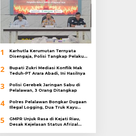
1
Karhutla Kerumutan Ternyata
Disengaja, Polisi Tangkap Pelaku
Pembakar Lahan
2
Bupati Zukri Mediasi Konflik Mak
Teduh-PT Arara Abadi, Ini Hasilnya
3
Polisi Gerebek Jaringan Sabu di
Pelalawan, 3 Orang Ditangkap
4
Polres Pelalawan Bongkar Dugaan
Illegal Logging, Dua Truk Kayu
Tanpa Dokumen Diamankan
5
GMPR Unjuk Rasa di Kejati Riau,
Desak Kejelasan Status Afrizal
Sintong