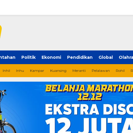
ntahan
Politik
Ekonomi
Pendidikan
Global
Olahr
Inhil
Inhu
Kampar
Kuansing
Meranti
Pelalawan
Rohil
R