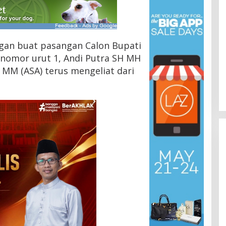
an buat pasangan Calon Bupati
 nomor urut 1, Andi Putra SH MH
MM (ASA) terus mengeliat dari
HMI Pelalawan “Semprot”
DPRD, Soroti Pengawasan
Rumah Sakit yang Mandul
Di Headline, Pelalawan, Politik, Riau
|
5 Agustus
2026