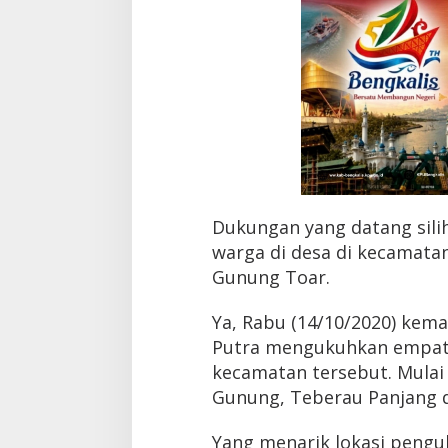
e
l
i
a
t
Dukungan yang datang silih
warga di desa di kecamatan
Gunung Toar.
Ya, Rabu (14/10/2020) kema
Putra mengukuhkan empat
kecamatan tersebut. Mulai 
Gunung, Teberau Panjang d
Yang menarik lokasi pengu