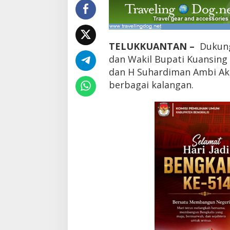
k
u
n
g
a
TELUKKUANTAN –
Dukung
n
dan Wakil Bupati Kuansing
dan H Suhardiman Ambi Ak 
u
n
berbagai kalangan.
t
u
k
A
S
A
M
a
k
i
n
M
e
n
g
g