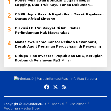
1
Polres Pelalawan Bongkar Dugaan Illegal
Logging, Dua Truk Kayu Tanpa Dokumen
Diamankan
2
GMPR Unjuk Rasa di Kejati Riau, Desak Kejelasan
Status Afrizal Sintong
3
Diskusi LBH Sri Rakyat di Inhil Bahas
Perlindungan Hak Masyarakat
4
Mahasiswa Demo Kantor Pelindo Pekanbaru,
Desak Audit Perizinan Perusahaan di Perawang
5
Diduga Tipu Investasi Pupuk dan MBG, Kerugian
Korban di Pelalawan Rp2 Miliar
Copyright © 2026 Inforiau.ID
Redaksi
Disclaimer
Pedoman Media Siber