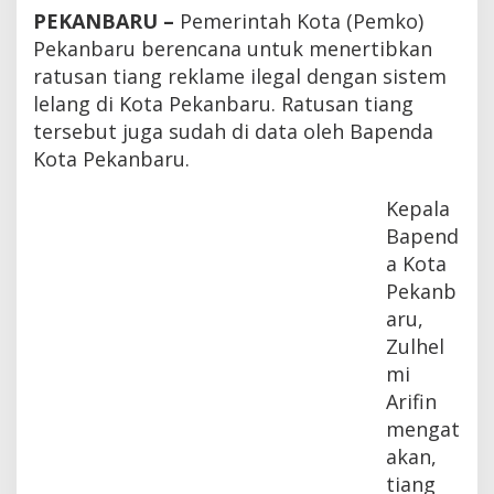
l
PEKANBARU –
Pemerintah Kota (Pemko)
e
Pekanbaru berencana untuk menertibkan
g
a
ratusan tiang reklame ilegal dengan sistem
l
lelang di Kota Pekanbaru. Ratusan tiang
d
tersebut juga sudah di data oleh Bapenda
i
P
Kota Pekanbaru.
e
k
Kepala
a
n
Bapend
b
a Kota
a
r
Pekanb
u
aru,
M
Zulhel
e
n
mi
u
Arifin
n
mengat
g
g
akan,
u
tiang
D