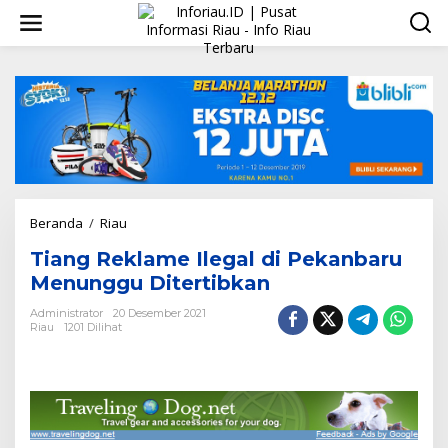
L
e
w
a
t
i
k
e
k
o
n
t
Beranda
/
Riau
T
e
i
n
Tiang Reklame Ilegal di Pekanbaru
a
n
Menunggu Ditertibkan
g
R
Administrator
20 Desember 2021
Riau
1201 Dilihat
e
k
l
a
m
e
I