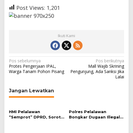
Post Views:
1,201
Ikuti Kami
N
Pos sebelumnya
Pos berikutnya
Protes Pengerjaan IPAL,
Mall Wajib Skrining
a
Warga Tanam Pohon Pisang
Pengunjung, Ada Sanksi Jika
Lalai
v
i
Jangan Lewatkan
g
a
s
HMI Pelalawan
Polres Pelalawan
“Semprot” DPRD, Soroti
Bongkar Dugaan Illegal
i
Pengawasan Rumah
Logging, Dua Truk Kayu
p
Sakit yang Mandul
Tanpa Dokumen
Diamankan