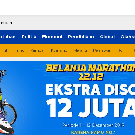
ntahan
Politik
Ekonomi
Pendidikan
Global
Olahr
Inhil
Inhu
Kampar
Kuansing
Meranti
Pelalawan
Rohil
R