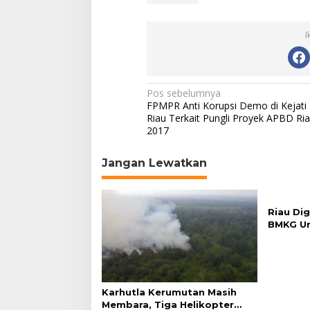
I
N
Pos sebelumnya
FPMPR Anti Korupsi Demo di Kejati
a
Riau Terkait Pungli Proyek APBD Ri
2017
v
i
Jangan Lewatkan
g
a
s
Riau Dig
BMKG Un
i
Bertam
p
o
s
Karhutla Kerumutan Masih
Membara, Tiga Helikopter