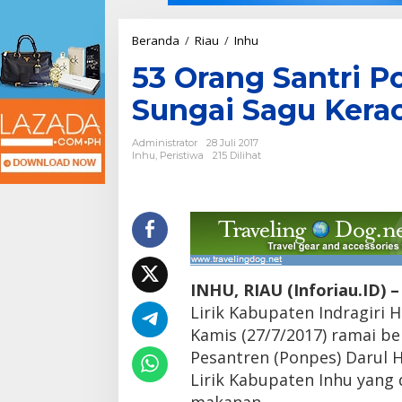
Beranda
/
Riau
/
Inhu
5
3
53 Orang Santri P
O
r
Sungai Sagu Kera
a
n
g
Administrator
28 Juli 2017
S
Inhu
,
Peristiwa
215 Dilihat
a
n
t
r
i
P
o
n
INHU, RIAU (Inforiau.ID) –
p
Lirik Kabupaten Indragiri H
e
s
Kamis (27/7/2017) ramai b
D
Pesantren (Ponpes) Darul 
a
Lirik Kabupaten Inhu yang 
r
u