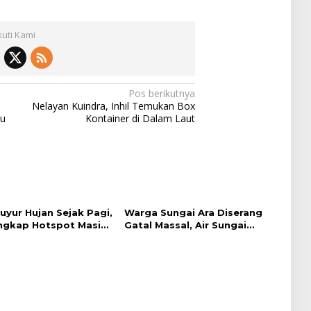
kuti Kami
Pos berikutnya
Nelayan Kuindra, Inhil Temukan Box
au
Kontainer di Dalam Laut
uyur Hujan Sejak Pagi,
Warga Sungai Ara Diserang
gkap Hotspot Masih
Gatal Massal, Air Sungai
bah
Kampar Diduga Tercemar