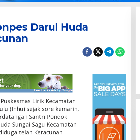
onpes Darul Huda
cunan
Puskesmas Lirik Kecamatan
ulu (Inhu) sejak sore kemarin,
erdatangan Santri Pondok
Huda Sungai Sagu Kecamatan
diduga telah Keracunan