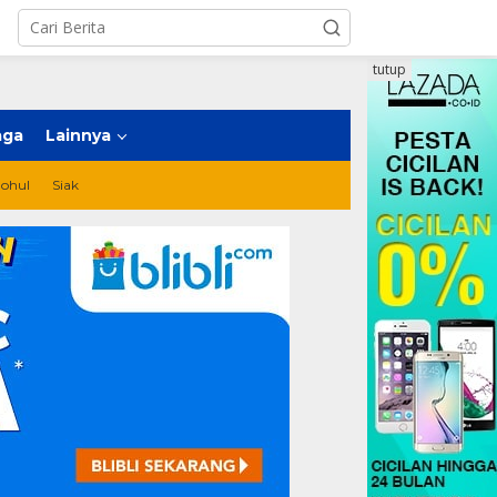
tutup
aga
Lainnya
ohul
Siak