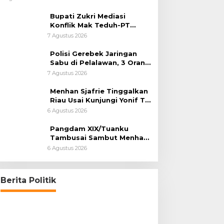
Bupati Zukri Mediasi
Konflik Mak Teduh-PT
Arara Abadi, Ini Hasilnya
7 Agustus 2026
Polisi Gerebek Jaringan
Sabu di Pelalawan, 3 Orang
Ditangkap
7 Agustus 2026
Menhan Sjafrie Tinggalkan
Riau Usai Kunjungi Yonif TP
di Wilayah Kodam
6 Agustus 2026
XIX/Tuanku Tambusai
Pangdam XIX/Tuanku
Tambusai Sambut Menhan
Sjafrie di Pekanbaru, Ada
6 Agustus 2026
Agenda Penting
Berita Politik