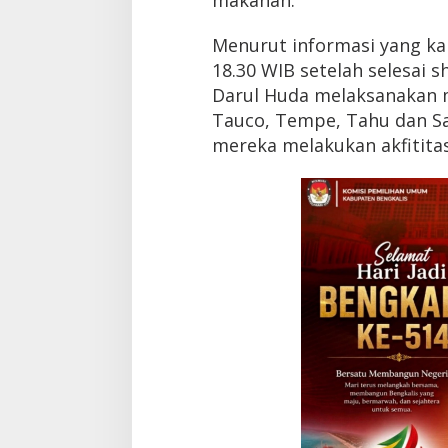
makanan.
l
H
Menurut informasi yang kam
u
d
18.30 WIB setelah selesai 
a
Darul Huda melaksanakan 
S
Tauco, Tempe, Tahu dan Say
u
n
mereka melakukan akfititas
g
a
i
S
a
g
u
K
e
r
a
c
u
n
a
n