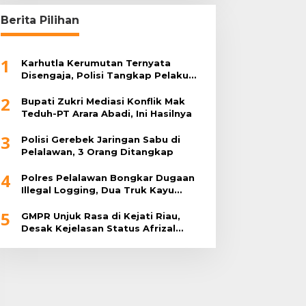
Berita Pilihan
1
Karhutla Kerumutan Ternyata
Disengaja, Polisi Tangkap Pelaku
Pembakar Lahan
2
Bupati Zukri Mediasi Konflik Mak
Teduh-PT Arara Abadi, Ini Hasilnya
3
Polisi Gerebek Jaringan Sabu di
Pelalawan, 3 Orang Ditangkap
4
Polres Pelalawan Bongkar Dugaan
Illegal Logging, Dua Truk Kayu
Tanpa Dokumen Diamankan
5
GMPR Unjuk Rasa di Kejati Riau,
Desak Kejelasan Status Afrizal
Sintong