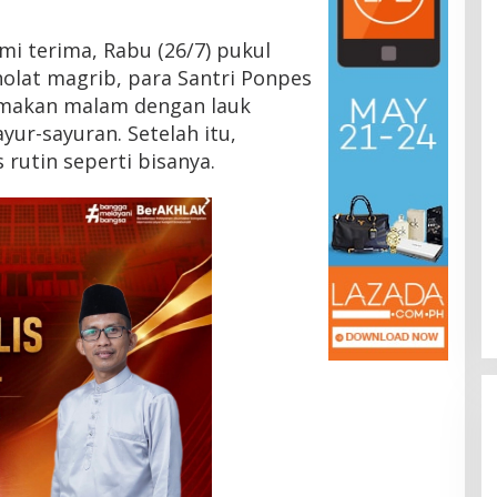
i terima, Rabu (26/7) pukul
sholat magrib, para Santri Ponpes
makan malam dengan lauk
ur-sayuran. Setelah itu,
 rutin seperti bisanya.
HMI Pelalawan “Semprot”
DPRD, Soroti Pengawasan
Rumah Sakit yang Mandul
Di Headline, Pelalawan, Politik, Riau
|
5 Agustus
2026