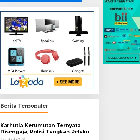
Berita Terpopuler
Karhutla Kerumutan Ternyata
Disengaja, Polisi Tangkap Pelaku
Pembakar Lahan
7 Agustus 2026