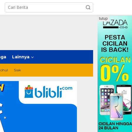
tutup
aga
Lainnya
ohul
Siak