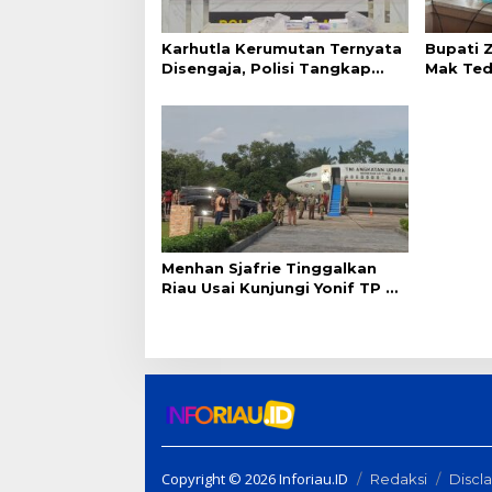
p
o
Karhutla Kerumutan Ternyata
Bupati Z
s
Disengaja, Polisi Tangkap
Mak Tedu
Pelaku Pembakar Lahan
Hasilnya
Menhan Sjafrie Tinggalkan
Riau Usai Kunjungi Yonif TP di
Wilayah Kodam XIX/Tuanku
Tambusai
Copyright © 2026 Inforiau.ID
Redaksi
Discl