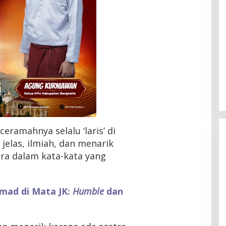
eramahnya selalu ‘laris’ di
 jelas, ilmiah, dan menarik
tra dalam kata-kata yang
HMI Pelalawan “Semprot”
mad di Mata JK:
Humble
dan
DPRD, Soroti Pengawasan
Rumah Sakit yang Mandul
Di Headline, Pelalawan, Politik, Riau
|
5 Agustus
2026