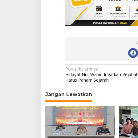
I
N
Pos sebelumnya
Hidayat Nur Wahid Ingatkan Pejabat
a
Harus Paham Sejarah
v
Jangan Lewatkan
i
g
a
s
i