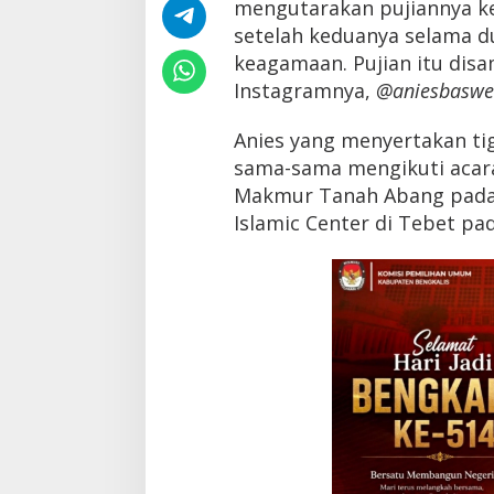
mengutarakan pujiannya 
b
d
setelah keduanya selama d
u
keagamaan. Pujian itu dis
l
Instagramnya,
@aniesbasw
S
o
m
Anies yang menyertakan ti
a
sama-sama mengikuti acara
d
S
Makmur Tanah Abang pada 
i
Islamic Center di Tebet pa
s
t
e
m
a
t
i
s
,
I
l
m
i
a