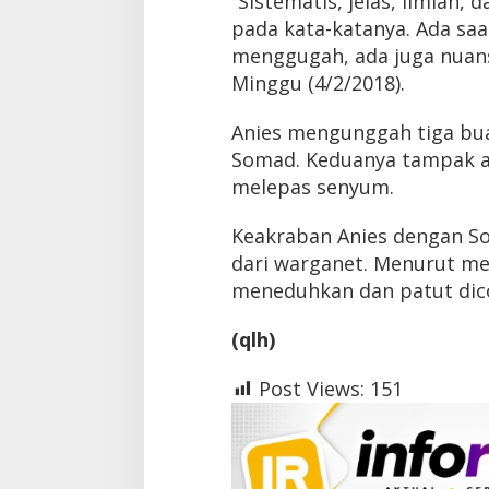
“
Sistematis, jelas, ilmiah,
a
pada kata-katanya.
Ada saa
n
menggugah, ada juga nuansa
y
a
Minggu (4/2/2018).
Anies mengunggah tiga bu
Somad. Keduanya tampak a
melepas senyum.
Keakraban Anies dengan S
dari warganet. Menurut m
meneduhkan dan patut dic
(qlh)
Post Views:
151