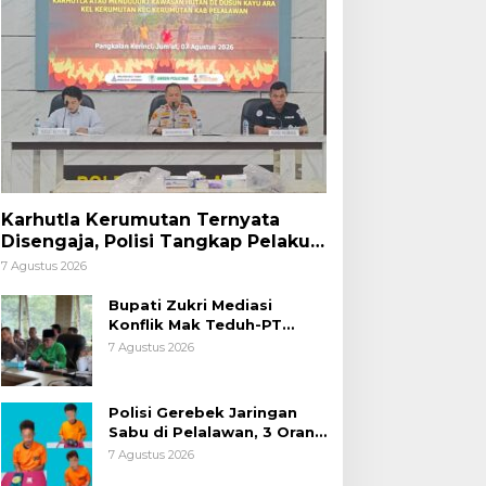
Karhutla Kerumutan Ternyata
Disengaja, Polisi Tangkap Pelaku
Pembakar Lahan
7 Agustus 2026
Bupati Zukri Mediasi
Konflik Mak Teduh-PT
Arara Abadi, Ini Hasilnya
7 Agustus 2026
Polisi Gerebek Jaringan
Sabu di Pelalawan, 3 Orang
Ditangkap
7 Agustus 2026