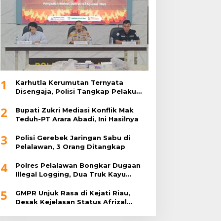
1
Karhutla Kerumutan Ternyata
Disengaja, Polisi Tangkap Pelaku
Pembakar Lahan
2
Bupati Zukri Mediasi Konflik Mak
Teduh-PT Arara Abadi, Ini Hasilnya
3
Polisi Gerebek Jaringan Sabu di
Pelalawan, 3 Orang Ditangkap
4
Polres Pelalawan Bongkar Dugaan
Illegal Logging, Dua Truk Kayu
Tanpa Dokumen Diamankan
5
GMPR Unjuk Rasa di Kejati Riau,
Desak Kejelasan Status Afrizal
Sintong