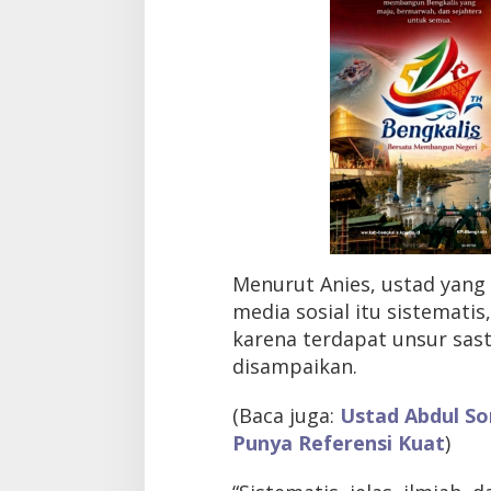
h
d
a
n
A
d
a
S
a
s
t
r
a
p
Menurut Anies, ustad yang c
a
media sosial itu sistematis,
d
a
karena terdapat unsur sas
K
disampaikan.
a
t
a
(Baca juga:
Ustad Abdul So
-
Punya Referensi Kuat
)
k
a
t