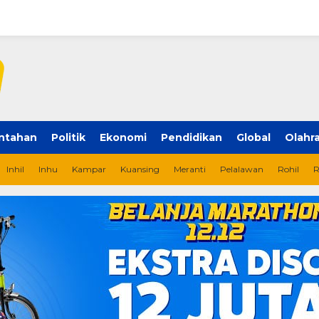
ntahan
Politik
Ekonomi
Pendidikan
Global
Olahr
Inhil
Inhu
Kampar
Kuansing
Meranti
Pelalawan
Rohil
R