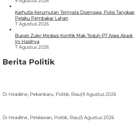
9 Agustus 2026
Karhutla Kerumutan Ternyata Disengaja, Polisi Tangkap
Pelaku Pembakar Lahan
7 Agustus 2026
Bupati Zukri Mediasi Konflik Mak Teduh-PT Arara Abadi,
Ini Hasilnya
7 Agustus 2026
Berita Politik
HUT ke-69 Riau, SF Hariyanto Soroti Ekonomi hingga
Kemiskinan
Di Headline, Pekanbaru, Politik, Riau
|
9 Agustus 2026
HMI Pelalawan “Semprot” DPRD, Soroti Pengawasan Rumah
Sakit yang Mandul
Di Headline, Pelalawan, Politik, Riau
|
5 Agustus 2026
PPNI Pelalawan Punya Pengurus Baru, Ini Pesan Tegas
Wabup Husni Tamrin