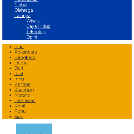
Global
Olahraga
Lainnya
Wisata
Gaya Hidup
Teknologi
Opini
Riau
Pekanbaru
Bengkalis
Dumai
Duri
Inhil
Inhu
Kampar
Kuansing
Meranti
Pelalawan
Rohil
Rohul
Siak